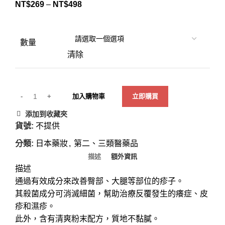
NT$
269
–
NT$
498
數量
清除
加入購物車
立即購買
添加到收藏夾
貨號:
不提供
分類:
日本藥妝
,
第二、三類醫藥品
描述
額外資訊
描述
通過有效成分來改善臀部、大腿等部位的疹子。
其殺菌成分可消滅細菌，幫助治療反覆發生的癢症、皮
疹和濕疹。
此外，含有清爽粉末配方，質地不黏膩。