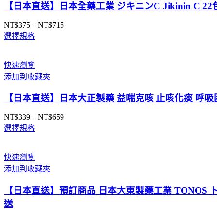
【日本直送】日本全藥工業 ジキニンC Jikinin C
NT$
375
–
NT$
715
價
選擇規格
格
範
圍：
快速瀏覽
NT$375
添加到收藏夾
到
NT$715
【日本直送】日本大正製藥 益喘克咳 止咳化痰 呼吸困
NT$
339
–
NT$
659
價
選擇規格
格
範
圍：
快速瀏覽
NT$339
添加到收藏夾
到
NT$659
【日本直送】預訂商品 日本大東製藥工業 TONOS ト
送