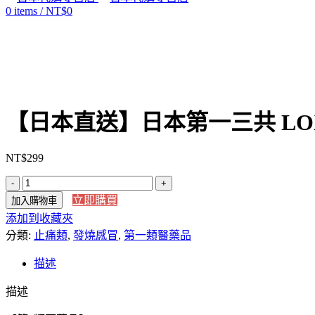
0
items
/
NT$
0
Click to enlarge
【日本直送】日本第一三共 LOXO
NT$
299
【日
立即購買
加入購物車
本
添加到收藏夾
直
分類:
送】
止痛類
,
發燒感冒
,
第一類醫藥品
日
描述
本
第
描述
一