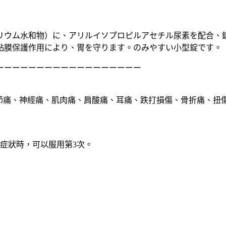
リウム水和物）に、アリルイソプロピルアセチル尿素を配合、
粘膜保護作用により、胃を守ります。のみやすい小型錠です。
ーーーーーーーーーーーーーーーーーー
節痛、神經痛、肌肉痛、肩酸痛、耳痛、跌打損傷、骨折痛、扭
現症狀時，可以服用第3次。