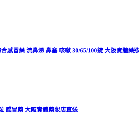
感冒藥 流鼻涕 鼻塞 咳嗽 30/65/100錠 大阪實體藥
粒 感冒藥 大阪實體藥妝店直送