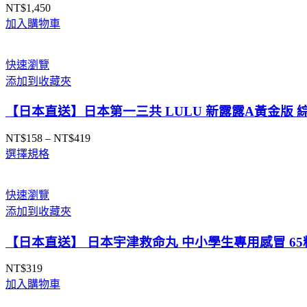
NT$
1,450
加入購物車
快速瀏覽
添加到收藏夾
【日本直送】日本第一三共 LULU 新露露A黃金版 綜合
NT$
158
–
NT$
419
價
選擇規格
格
範
圍：
快速瀏覽
NT$158
添加到收藏夾
到
NT$419
【日本直送】 日本宇津救命丸 中小學生專用感冒 65
NT$
319
加入購物車