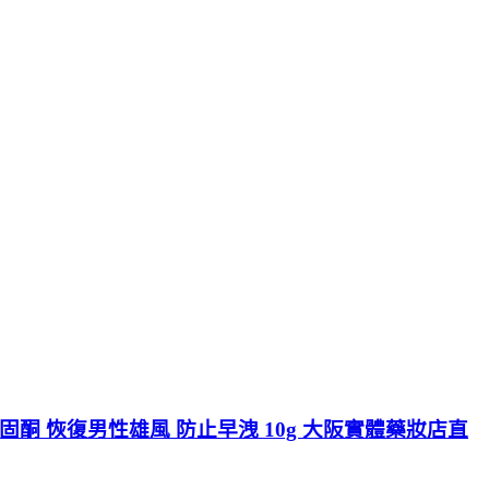
固酮 恢復男性雄風 防止早洩 10g 大阪實體藥妝店直