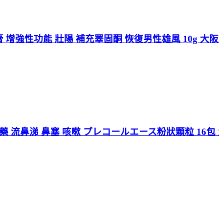
增強性功能 壯陽 補充睪固酮 恢復男性雄風 10g 大
藥 流鼻涕 鼻塞 咳嗽 プレコールエース粉狀顆粒 16