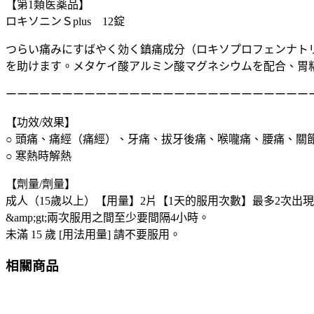
【第1類医薬品】
三
ロキソニンＳplus 12錠
共
LOXONIN
つらい痛みにすばやく効く鎮痛成分（ロキソプロフェンナト
強
を助けます。メタケイ酸アルミン酸マグネシウムを配合、胃
效
退
ーーーーーーーーーーーーーーーーーーーーーーーーーーー
燒
生
【功效/效果】
理
○ 頭痛、痛經（痛經）、牙痛、拔牙後痛、喉嚨痛、腰痛、關
止
○ 寒熱時解熱
痛
【劑量/劑量】
藥
S
成人（15歲以上）【用量】2片【1天的服用次數】最多2次出
PLUS
&amp;gt;兩次服用之間至少要間隔4小時。
12
未滿 15 歲 [用法用量] 請不要服用。
顆
數
相關商品
量