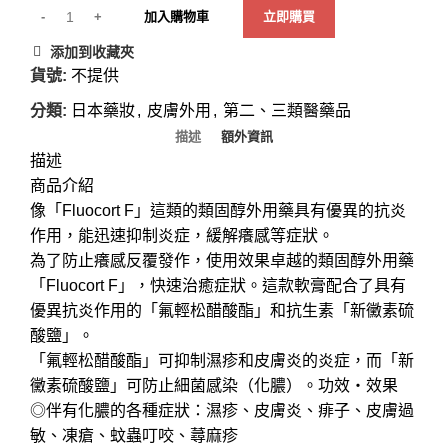
加入購物車
立即購買
添加到收藏夾
貨號:
不提供
分類:
日本藥妝
,
皮膚外用
,
第二、三類醫藥品
描述
額外資訊
描述
商品介紹
像「Fluocort F」這類的類固醇外用藥具有優異的抗炎
作用，能迅速抑制炎症，緩解癢感等症狀。
為了防止癢感反覆發作，使用效果卓越的類固醇外用藥
「Fluocort F」，快速治癒症狀。這款軟膏配合了具有
優異抗炎作用的「氟輕松醋酸酯」和抗生素「新黴素硫
酸鹽」。
「氟輕松醋酸酯」可抑制濕疹和皮膚炎的炎症，而「新
黴素硫酸鹽」可防止細菌感染（化膿）。功效・效果
◎伴有化膿的各種症狀：濕疹、皮膚炎、痱子、皮膚過
敏、凍瘡、蚊蟲叮咬、蕁麻疹