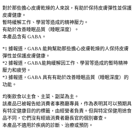
飲
對於那些擔心皮膚乾燥的人來說，有助於保持皮膚彈性並保護
口
皮膚健康。
服
暫時緩解工作、學習等造成的精神壓力。
飲
有助於改善睡眠品質（睡眠深度）。
50
本產品含有 GABA。
ｍ
L×10
*1 據報道，GABA 能夠幫助那些擔心皮膚乾燥的人保持皮膚
瓶/
彈性並保護皮膚健康。
盒
*2 據報道，GABA能夠緩解因工作、學習等造成的暫時精神
大
壓力和疲勞。
阪
*3 據報道，GABA 具有有助於改善睡眠品質（睡眠深度）的
實
功能。
體
藥
均衡飲食以主食、主菜、副菜為主。
妝
該產品已被報告給消費者事務廳專員，作為表明其可以預期具
店
有特定健康目的的標籤，由經營者負責。但與特定保健用途食
直
品不同，它們沒有經過消費者廳長官的個別審查。
送
本產品不適用於疾病的診斷、治療或預防。
數