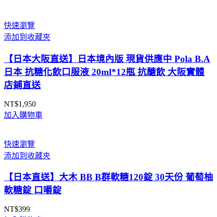
範
圍：
快速瀏覽
NT$13,000
添加到收藏夾
到
NT$25,490
【日本大阪直送】日本境內版 現貨供應中 Pola B.A
日本 抗糖化飲口服液 20ml*12瓶 抗醣飲 大阪實體
店鋪直送
NT$
1,950
加入購物車
快速瀏覽
添加到收藏夾
【日本直送】大木 BB B群軟糖120錠 30天份 葡萄柚
軟糖錠 口嚼錠
NT$
399