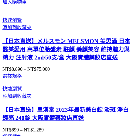
加入購物車
快速瀏覽
添加到收藏夾
【日本直送】メルスモン MELSMON 美思滿 日本
醫美愛用 高單位胎盤素 駐顏 養顏美容 維持體力與
精力 注射液 2ml/50支/盒 大阪實體藥妝店直送
NT$
8,890
–
NT$
75,000
價
選擇規格
格
範
快速瀏覽
圍：
添加到收藏夾
NT$8,890
到
【日本直送】皇漢堂 2023年最新美白錠 淡斑 淨白
NT$75,000
透亮 240錠 大阪實體藥妝店直送
NT$
699
–
NT$
1,289
價