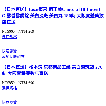
【日本直送】Eisai衛采 俏正美Chocola BB Lucent
C 露皙雪靚錠 美白淡斑 美白丸 180錠 大阪實體藥妝
店直送
NT$
660
–
NT$
1,269
價
選擇規格
格
範
圍：
快速瀏覽
NT$660
添加到收藏夾
到
NT$1,269
【日本直送】松本清 京都藥品工業 美白淡斑錠 270
錠 大阪實體藥妝店直送
NT$
859
–
NT$
1,690
價
選擇規格
格
範
圍：
快速瀏覽
NT$859