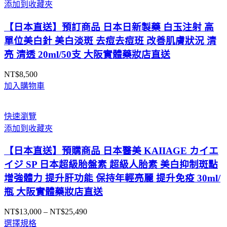
添加到收藏夾
到
NT$1,690
【日本直送】預訂商品 日本日新製藥 白玉注射 高
單位美白針 美白淡斑 去痘去痘班 改善肌膚狀況 清
亮 清透 20ml/50支 大阪實體藥妝店直送
NT$
8,500
加入購物車
快速瀏覽
添加到收藏夾
【日本直送】預購商品 日本醫美 KAIIAGE カイエ
イジ SP 日本超級胎盤素 超級人胎素 美白抑制斑點
增強體力 提升肝功能 保持年輕亮麗 提升免疫 30ml/
瓶 大阪實體藥妝店直送
NT$
13,000
–
NT$
25,490
價
選擇規格
格