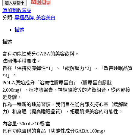
立即購買
加入購物車
本
添加到收藏夾
直
分類:
送】
專櫃品牌
,
美容美白
日
描述
本
本
描述
土
POLA
含有功能性成分GABA的美容飲料。
膠
法國佛手柑風味。
原
旨在「保持皮膚彈性*1」、「緩解壓力*2」、「改善睡眠品質
蛋
*3」。
白
POLA原始成分「治療性膠原蛋白」（膠原蛋白勝肽
美
2,000mg）、植物胎盤素、神經醯胺等的均衡組合，從內部接
肌
近身體。
飲
作為一種新的睡前習慣，我們旨在從內部支持心靈（緩解壓
膠
力）和身體（提高睡眠品質），拓展肌膚美容的可能性。
原
內容量: 50ｍL×10瓶/盒
蛋
具有功能聲稱的食品（功能性成分GABA 100mg）
白