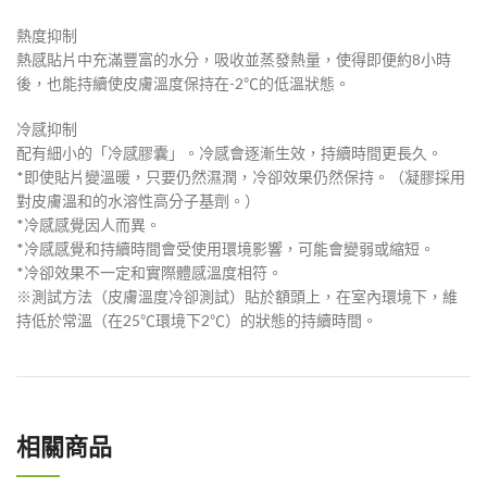
熱度抑制
熱感貼片中充滿豐富的水分，吸收並蒸發熱量，使得即便約8小時
後，也能持續使皮膚溫度保持在-2℃的低溫狀態。
冷感抑制
配有細小的「冷感膠囊」。冷感會逐漸生效，持續時間更長久。
*即使貼片變溫暖，只要仍然濕潤，冷卻效果仍然保持。（凝膠採用
對皮膚溫和的水溶性高分子基劑。）
*冷感感覺因人而異。
*冷感感覺和持續時間會受使用環境影響，可能會變弱或縮短。
*冷卻效果不一定和實際體感溫度相符。
※測試方法（皮膚溫度冷卻測試）貼於額頭上，在室內環境下，維
持低於常溫（在25℃環境下2℃）的狀態的持續時間。
相關商品