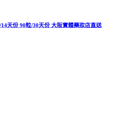
14天份 90粒/30天份 大阪實體藥妝店直送