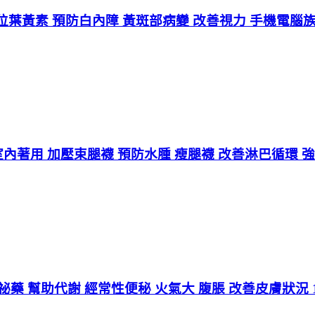
葉黃素 預防白內障 黃斑部病變 改善視力 手機電腦族愛
LK 室內著用 加壓束腿襪 預防水腫 瘦腿襪 改善淋巴循環 
便祕藥 幫助代謝 經常性便秘 火氣大 腹脹 改善皮膚狀況 