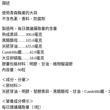
小
描述
林
使用青森縣產的大蒜
製
不含色素、香料、防腐劑
藥
黑
製造時，每日建議攝取量的含量
蒜
熟成黑蒜……300.0毫克
黑
黑醋醋母……105.0毫克
醋
米胚芽油……435.0毫克
大
Candelilla蠟……42.0毫克
蒜
大豆卵磷脂……18.0毫克
精
膠囊包裝材料：明膠、甘油、植物擬凝膠
華
內容量：90粒
清
理
＜成分・分量＞
血
＜原材料＞
液
米胚芽油、明膠、發酵黑蒜、黑醋醋母、甘油、Candelilla
調
＜營養成分標示＞
節
每日建議攝取量（3粒）
血