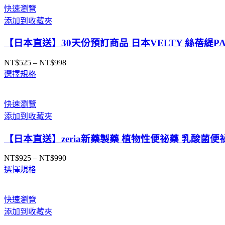
快速瀏覽
添加到收藏夾
【日本直送】30天份預訂商品 日本VELTY 絲蓓緹PA
NT$
525
–
NT$
998
價
選擇規格
格
範
圍：
快速瀏覽
NT$525
添加到收藏夾
到
NT$998
【日本直送】zeria新藥製藥 植物性便祕藥 乳酸菌便
NT$
925
–
NT$
990
價
選擇規格
格
範
圍：
快速瀏覽
NT$925
添加到收藏夾
到