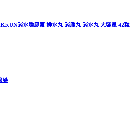
KKUN消水腫膠囊 排水丸 消腫丸 消水丸 大容量 42粒/
祕藥