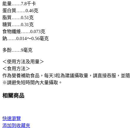
能量……7.8千卡
壓
蛋白質……0.46克
保
脂質……0.51克
護
糖質……0.31克
肝
食物纖維……0.073克
臟
鈉……0.014～0.56毫克
提
升
多酚……9毫克
免
疫
＜使用方法及用量＞
力
＜食用方法＞
90
作為營養補助食品，每天3粒為建議攝取量，請直接吞服，並
粒
※請避免短時間內大量攝取。
大
阪
相關商品
實
體
藥
快速瀏覽
妝
添加到收藏夾
店