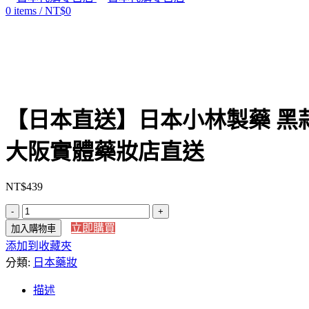
0
items
/
NT$
0
Click to enlarge
【日本直送】日本小林製藥 黑蒜 
大阪實體藥妝店直送
NT$
439
【日
立即購買
加入購物車
本
添加到收藏夾
直
分類:
送】
日本藥妝
日
描述
本