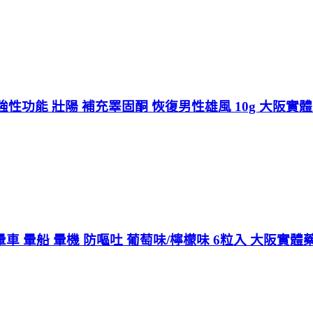
性功能 壯陽 補充睪固酮 恢復男性雄風 10g 大阪實
暈車 暈船 暈機 防嘔吐 葡萄味/檸檬味 6粒入 大阪實