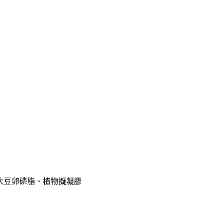
蠟、大豆卵磷脂、植物擬凝膠