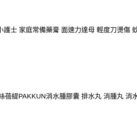
護士 家庭常備藥膏 面速力達母 輕度刀燙傷 蚊
蓓緹PAKKUN消水腫膠囊 排水丸 消腫丸 消水丸 