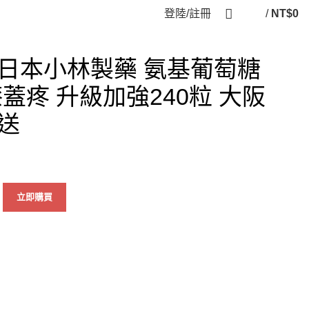
登陸/註冊
/
NT$
0
日本小林製藥 氨基葡萄糖
蓋疼 升級加強240粒 大阪
送
立即購買