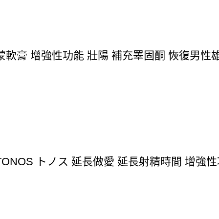
軟膏 增強性功能 壯陽 補充睪固酮 恢復男性雄
ONOS トノス 延長做愛 延長射精時間 增強性