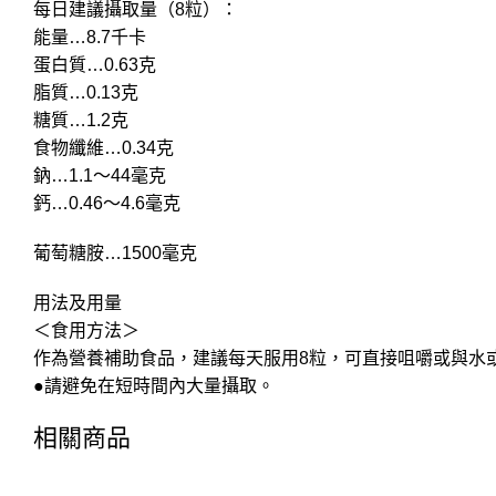
每日建議攝取量（8粒）：
能量…8.7千卡
蛋白質…0.63克
脂質…0.13克
糖質…1.2克
食物纖維…0.34克
鈉…1.1～44毫克
鈣…0.46～4.6毫克
葡萄糖胺…1500毫克
用法及用量
＜食用方法＞
作為營養補助食品，建議每天服用8粒，可直接咀嚼或與水
●請避免在短時間內大量攝取。
相關商品