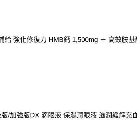
強化修復力 HMB鈣 1,500mg ＋ 高效胺基酸 1
高級版/加強版DX 滴眼液 保濕潤眼液 滋潤緩解