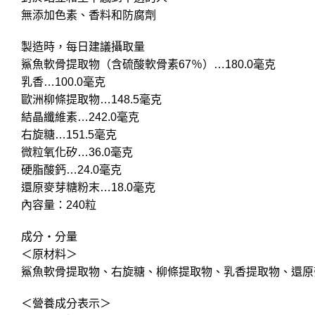
無添加色素、香料和防腐劑
製造時，每日建議攝取量
鯊魚軟骨提取物（含硫酸軟骨素67％）…180.0毫克
乳香…100.0毫克
歐洲柳條提取物…148.5毫克
結晶纖維素…242.0毫克
右旋糖…151.5毫克
微粒氧化矽…36.0毫克
硬脂酸鈣…24.0毫克
還原麥芽糖粉末…18.0毫克
內容量：240粒
成分・分量
＜原材料＞
鯊魚軟骨提取物、右旋糖、柳條提取物、乳香提取物、還原
＜營養成分表示＞