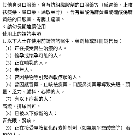
其他鼻炎口服藥、含有抗組織胺劑的口服藥等（感冒藥、止咳
實
祛痰藥、暈車藥、過敏藥等）、含有鹽酸偽麻黃鹼或硫酸偽麻
體
黃鹼的口服藥、胃腸止痛藥。
藥
3. 請勿長期連續使用
妝
使用上的諮詢事項
店
1. 以下人士在使用前請諮詢醫生、藥劑師或註冊銷售員：
直
（1）正在接受醫生治療的人。
送
（2）懷孕或懷孕可能的人。
數
（3）正在哺乳的人。
量
（4）老年人。
（5）曾因藥物等引起過敏症狀的人。
（6）曾因感冒藥、止咳祛痰藥、口服鼻炎藥等導致失眠、頭
暈、乏力、顫抖、心悸的人。
（7）有以下症狀的人：
高燒、排尿困難。
（8）已被以下診斷的人：
青光眼、腎病。
（9）正在接受單胺氧化酵素抑制劑（如氯氮平鹽酸鹽等）治