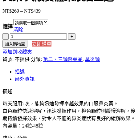
NT$
269
–
NT$
439
價
格
選擇
範
清除
圍：
【日
NT$269
立即購買
加入購物車
本
到
添加到收藏夾
直
NT$439
貨號:
送】
不提供
分類:
第二、三類醫藥品
,
鼻炎類
日
描述
本
額外資訊
大
正
描述
製
每天服用2次，能夠迅速發揮卓越效果的口服鼻炎藥。
藥
白色顆粒快速溶解，迅速發揮作用，橙色顆粒則緩慢溶解，後
急
期持續發揮效果，對令人不適的鼻炎症狀有良好的緩解效果。
慢
內容量：24粒/48粒
性
鼻