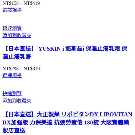
NT$
158
–
NT$
419
價
選擇規格
格
範
圍：
快速瀏覽
NT$158
添加到收藏夾
到
NT$419
【日本直送】 YUSKIN i 悠斯晶i 保濕止癢乳霜 保
濕止癢乳膏
NT$
298
–
NT$
310
價
選擇規格
格
範
圍：
快速瀏覽
NT$298
添加到收藏夾
到
NT$310
【日本直送】大正製藥 リポビタンDX LIPOVITAN
DX加強版 力保美達 抗疲勞疲倦 180錠 大阪實體藥
妝店直送