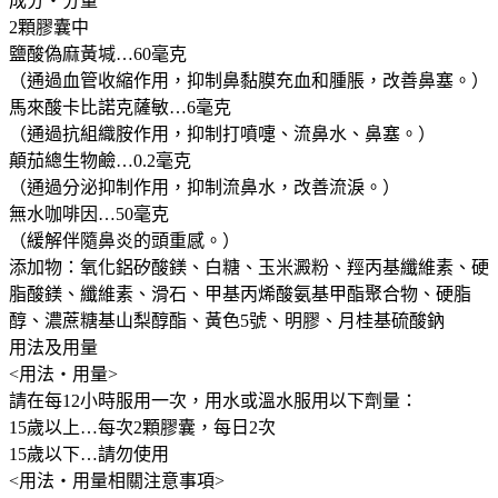
成分・分量
炎
2顆膠囊中
過
鹽酸偽麻黃堿…60毫克
敏
（通過血管收縮作用，抑制鼻黏膜充血和腫脹，改善鼻塞。）
性
馬來酸卡比諾克薩敏…6毫克
鼻
（通過抗組織胺作用，抑制打噴嚏、流鼻水、鼻塞。）
炎
顛茄總生物鹼…0.2毫克
速
（通過分泌抑制作用，抑制流鼻水，改善流淚。）
溶
無水咖啡因…50毫克
鼻
（緩解伴隨鼻炎的頭重感。）
炎
添加物：氧化鋁矽酸鎂、白糖、玉米澱粉、羥丙基纖維素、硬
片
脂酸鎂、纖維素、滑石、甲基丙烯酸氨基甲酯聚合物、硬脂
劑
醇、濃蔗糖基山梨醇酯、黃色5號、明膠、月桂基硫酸鈉
持
用法及用量
續
<用法・用量>
治
請在每12小時服用一次，用水或溫水服用以下劑量：
療
15歲以上…每次2顆膠囊，每日2次
鼻
15歲以下…請勿使用
炎
<用法・用量相關注意事項>
症