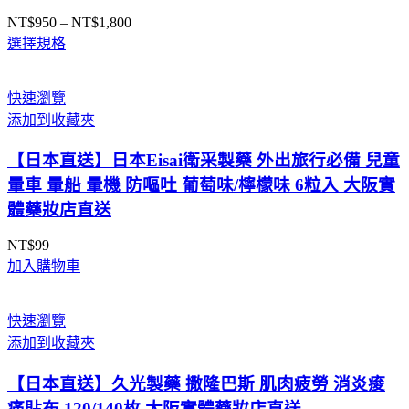
NT$
950
–
NT$
1,800
價
選擇規格
格
範
圍：
快速瀏覽
NT$950
添加到收藏夾
到
NT$1,800
【日本直送】日本Eisai衛采製藥 外出旅行必備 兒童
暈車 暈船 暈機 防嘔吐 葡萄味/檸檬味 6粒入 大阪實
體藥妝店直送
NT$
99
加入購物車
快速瀏覽
添加到收藏夾
【日本直送】久光製藥 撒隆巴斯 肌肉疲勞 消炎痠
痛貼布 120/140枚 大阪實體藥妝店直送