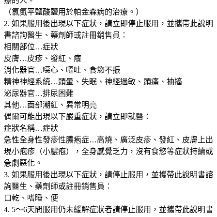
療的人。
（氯氮平鹽酸鹽用於帕金森病的治療。）
2. 如果服用後出現以下症狀，請立即停止服用，並攜帶此說明
書諮詢醫生、藥劑師或註冊銷售員：
相關部位…症狀
皮膚…皮疹、發紅、癢
消化器官…噁心、嘔吐、食慾不振
精神神經系統…頭暈、失眠、神經過敏、頭痛、抽搐
泌尿器官…排尿困難
其他…面部潮紅、異常明亮
偶爾可能出現以下嚴重症狀，請立即就醫：
症狀名稱…症狀
急性全身性發疹性膿疱症…高燒、廣泛皮疹、發紅、皮膚上出
現小疱疹（小膿疱），全身感覺乏力，沒有食慾等症狀持續或
急劇惡化。
3. 如果服用後出現以下症狀，請停止服用，並攜帶此說明書諮
詢醫生、藥劑師或註冊銷售員：
口乾、嗜睡、便
4. 5～6天間服用仍未緩解症狀者請停止服用，並攜帶此說明書