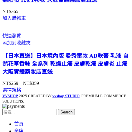
NT$
365
加入購物車
快速瀏覽
添加到收藏夾
【日本直送】日本境內版 曼秀雷敦 AD軟膏 乳液 自
然花草香味 全系列 乾燥止癢 皮膚乾癢 皮膚炎 止癢
大阪實體藥妝店直送
NT$
259
–
NT$
359
價
選擇規格
格
VVSHOP
2025 CREATED BY
vvshop STUDIO
. PREMIUM E-COMMERCE
範
SOLUTIONS.
圍：
NT$259
Search
到
NT$359
首頁
商店