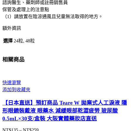
諮詢醫生、藥劑師或註冊銷售員
保管及處理上的注意點
（1）請放置在陰涼通風且兒童無法取得的地方。
額外資訊
選擇
24粒, 48粒
相關商品
快速瀏覽
添加到收藏夾
【日本直送】預訂商品 Teare W 拋棄式人工淚液 隱
形眼鏡裝戴液 眼藥水 減緩眼部乾澀疲勞 玻尿酸
0.5mL×30支/盒裝 大阪實體藥妝店直送
NT$
135
–
NT$
259