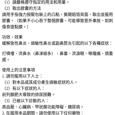
（1）請嚴格遵守指定的用法和用量。
狀
（2）取出膠囊的方法
包
請用手指強力按壓包裝上的凸點，撕開鋁箔背面，取出並服用
括
膠囊。（如果不小心吞下整個膠囊，可能導致意外事故，如刺
鼻
傷食道黏膜。）
癢
鼻
功效・效果
塞
緩解急性鼻炎、過敏性鼻炎或副鼻腔炎引起的以下各種症狀：
鼻
打噴嚏、流鼻水（鼻涕過多）、鼻塞、流淚眼、喉嚨痛、頭重
炎
感。
膠
囊
使用上的注意事項
24
1. 請勿服用以下人士：
粒/48
（1）對本品或其成分產生過敏症狀的人。
粒
（2）有以下症狀的人：
鼻
前列腺肥大導致的排尿困難。
炎
（3）已被以下診斷的人：
藥
高血壓、心臟病、甲狀腺功能障礙、糖尿病。
大
2. 在服用本品期間，請勿使用以下任何藥物：
阪