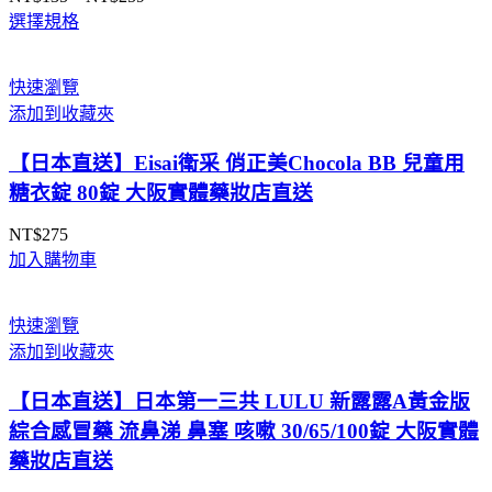
價
選擇規格
格
範
圍：
快速瀏覽
NT$135
添加到收藏夾
到
NT$259
【日本直送】Eisai衛采 俏正美Chocola BB 兒童用
糖衣錠 80錠 大阪實體藥妝店直送
NT$
275
加入購物車
快速瀏覽
添加到收藏夾
【日本直送】日本第一三共 LULU 新露露A黃金版
綜合感冒藥 流鼻涕 鼻塞 咳嗽 30/65/100錠 大阪實體
藥妝店直送