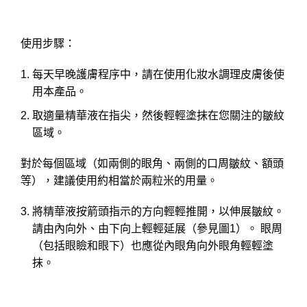
使用步驟：
每天早晚護膚程序中，請在使用化妝水調理皮膚後使
用本產品。
取適量精華液在指尖，然後輕輕塗抹在您關注的皺紋
區域。
對於每個區域（如兩側的眼角、兩側的口周皺紋、額頭
等），建議使用約相當於兩粒米的用量。
將精華液按箭頭指示的方向輕輕推開，以伸展皺紋。
請由內向外、由下向上輕輕延展（參見圖1）。 眼周
（包括眼瞼和眼下）也應從內眼角向外眼角輕輕塗
抹。