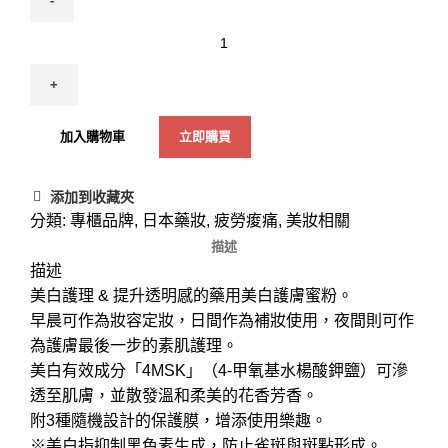
加入購物車
立即購買
添加到收藏夾
分類:
專櫃品牌
,
日本藥妝
,
疲勞痠痛
,
美妝相關
描述
描述
美白護理 & 提升透明感的藥用美白護膚蜜粉。
早晨可作為妝容定妝，日間作為補妝使用，夜間則可作
為護膚最後一步的素肌護理。
美白有效成分「4MSK」（4-甲氧基水楊酸鉀鹽）可滲
透至肌膚，並散發溫和柔美的花香芳香。
附3種隨機設計的保護膜，增添使用樂趣。
※美白指抑制黑色素生成，防止雀斑與斑點形成。