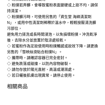
◇ 粉撲若弄髒，會導致蜜粉表面變硬或上妝不均，請保
持清潔。
◇ 粉撲髒污時，可使用另售的「資生堂 海綿清潔劑
N」，或用中性清潔劑稀釋於溫水中，輕輕按壓清洗髒
污部位，
避免用力搓洗或長時間浸泡，以免損壞粉撲。沖洗乾淨
後，去除水分並放置於陰涼處晾乾。
◇ 若蜜粉作為定妝使用時粉撲觸感或妝效下降，請更換
另售的「雪映絲滑貼合粉撲N」。
◇ 攜帶時，請確認容器已完全密封。
◇ 避免跌落或碰撞，以防內容物破裂。
◇ 請勿存放於陽光直射、高溫或潮濕處。
◇ 若日曬後肌膚出現異常，請停止使用。
相關商品