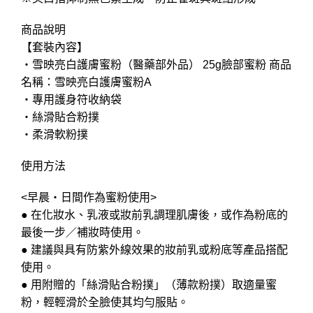
商品說明
【套裝內容】
・雪映亮白護膚蜜粉（醫藥部外品） 25g臉部蜜粉 商品
名稱：雪映亮白護膚蜜粉A
・專用護身符收納袋
・絲滑貼合粉撲
・柔滑軟粉撲
使用方法
<早晨・日間作為蜜粉使用>
● 在化妝水、乳液或妝前乳調理肌膚後，或作為粉底的
最後一步／補妝時使用。
● 建議與具有防紫外線效果的妝前乳或粉底等產品搭配
使用。
● 用附贈的「絲滑貼合粉撲」（薄款粉撲）取適量蜜
粉，輕輕滑於全臉使其均勻服貼。