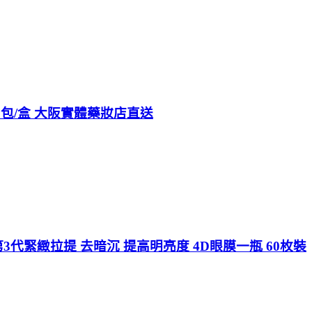
0包/盒 大阪實體藥妝店直送
第3代緊緻拉提 去暗沉 提高明亮度 4D眼膜一瓶 60枚裝