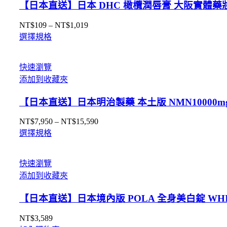
【日本直送】日本 DHC 橄欖潤唇膏 大阪實體藥
NT$
109
–
NT$
1,019
價
選擇規格
格
範
圍：
快速瀏覽
NT$109
添加到收藏夾
到
NT$1,019
【日本直送】日本明治製藥 本土版 NMN10000m
NT$
7,950
–
NT$
15,590
價
選擇規格
格
範
圍：
快速瀏覽
NT$7,950
添加到收藏夾
到
NT$15,590
【日本直送】日本境內版 POLA 全身美白錠 WHI
NT$
3,589