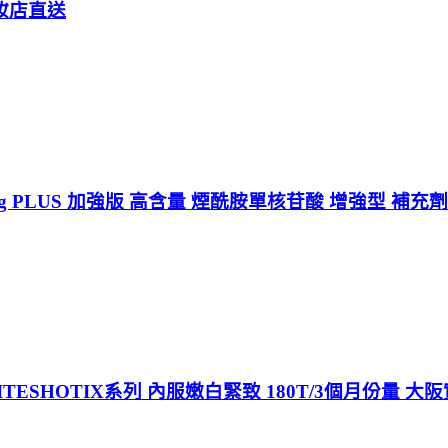
妝店直送
g PLUS 加強版 高含量 煙酰胺單核苷酸 增強型 補充
TESHOTIX系列 內服嫩白緊致 180T/3個月份量 