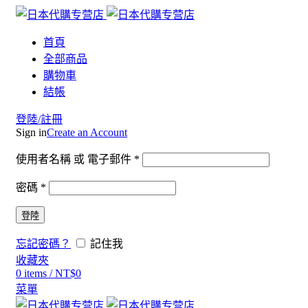
首頁
全部商品
購物車
結帳
登陸/註冊
Sign in
Create an Account
使用者名稱 或 電子郵件
*
密碼
*
登陸
忘記密碼？
記住我
收藏夾
0
items
/
NT$
0
菜單