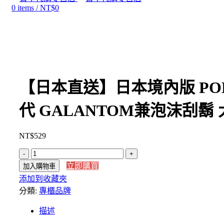
0
items
/
NT$
0
Click to enlarge
【日本直送】日本境內版 PO
代 GALANTOM兼泡沫刮
NT$
529
【日
立即購買
加入購物車
本
添加到收藏夾
直
分類:
送】
專櫃品牌
日
描述
本