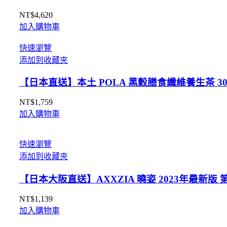
阪
NT$
4,620
實
加入購物車
體
藥
快速瀏覽
妝
添加到收藏夾
店
【日本直送】本土 POLA 黑穀膳食纖維養生茶 3
直
送
NT$
1,759
數
加入購物車
量
快速瀏覽
添加到收藏夾
【日本大阪直送】AXXZIA 曉姿 2023年最新版 
NT$
1,139
加入購物車