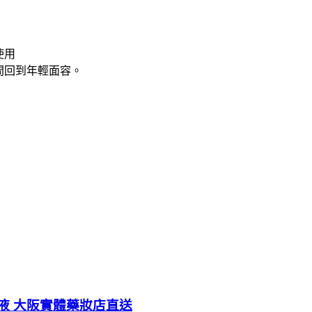
使用
間回到年輕面容。
液 大阪實體藥妝店直送