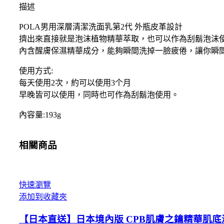
境
描述
內
POLA男用深層清潔洗面乳第2代 外瓶皮革設計
版
POLA
擠出來直接就是泡沫植物精華萃取，也可以作為刮鬍泡沫
男
內含醒膚保濕精華成分，能夠瞬間洗掉一臉疲倦，讓你瞬
用
使用方式:
深
每天使用2次，約可以使用3个月
層
早晚皆可以使用，同時也可作為刮鬍泡使用。
清
潔
內容量:193g
第
2
代
相關商品
GALANTOM
兼
泡
快速瀏覽
沫
添加到收藏夾
刮
鬍
【日本直送】日本境內版 CPB肌膚之鑰精華肌底
大