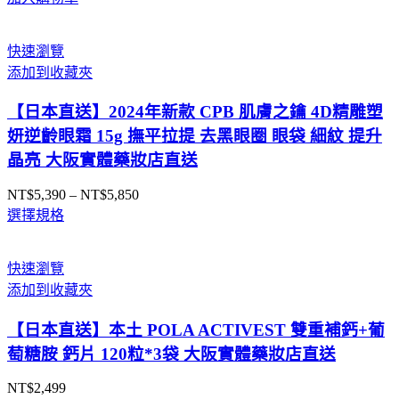
快速瀏覽
添加到收藏夾
【日本直送】2024年新款 CPB 肌膚之鑰 4D精雕塑
妍逆齡眼霜 15g 撫平拉提 去黑眼圈 眼袋 細紋 提升
晶亮 大阪實體藥妝店直送
NT$
5,390
–
NT$
5,850
價
選擇規格
格
範
圍：
快速瀏覽
NT$5,390
添加到收藏夾
到
NT$5,850
【日本直送】本土 POLA ACTIVEST 雙重補鈣+葡
萄糖胺 鈣片 120粒*3袋 大阪實體藥妝店直送
NT$
2,499