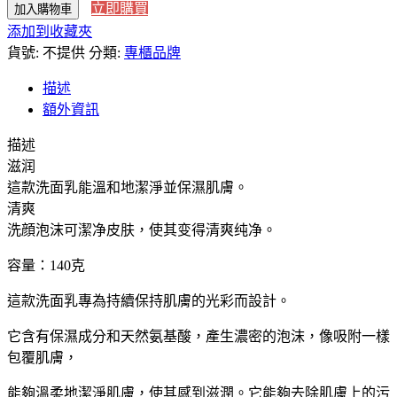
立即購買
加入購物車
本
添加到收藏夾
直
貨號:
送】
不提供
分類:
專櫃品牌
日
描述
本
額外資訊
境
內
描述
版
滋润
CPB
這款洗面乳能溫和地潔淨並保濕肌膚。
肌
清爽
膚
洗顔泡沫可潔净皮肤，使其变得清爽纯净。
之
鑰
容量：140克
新
這款洗面乳專為持續保持肌膚的光彩而設計。
版
光
它含有保濕成分和天然氨基酸，產生濃密的泡沫，像吸附一樣
彩
包覆肌膚，
潔
面/
能夠溫柔地潔淨肌膚，使其感到滋潤。它能夠去除肌膚上的污