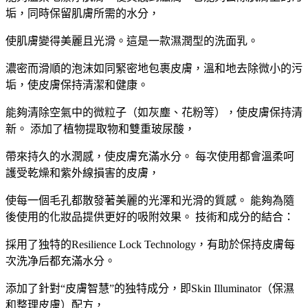
洗
垢，同時保留肌膚所需的水分，
面
使肌膚變得美麗且光滑。這是一款濕潤型的洗面乳。
奶
大
濃密而滑順的泡沫如同緊密地包裹皮膚，溫和地去除微小的污
阪
垢，使皮膚保持清潔和健康。
實
體
能夠清除空氣中的微粒子（如灰塵、花粉等），使皮膚保持清
藥
新。 添加了植物提取物和雙重玻尿酸，
妝
帶來持久的水潤感，使皮膚充滿水分。 每次使用都會溫柔呵
店
護受乾燥和紫外線損害的皮膚，
直
送
使每一個毛孔都散發著美麗的光澤和光滑的質感。 能夠為隨
數
後使用的化妝品提供更好的吸附效果。 技術和成分的結合：
量
採用了独特的Resilience Lock Technology，有助於保持皮膚每
次洗净后都充滿水分。
添加了針對“皮膚智慧”的独特成分，即Skin Illuminator（保濕
和整理皮膚）配方，