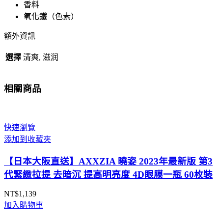
香料
氧化鐵（色素）
額外資訊
選擇
清爽, 滋润
相關商品
快速瀏覽
添加到收藏夾
【日本大阪直送】AXXZIA 曉姿 2023年最新版 第3
代緊緻拉提 去暗沉 提高明亮度 4D眼膜一瓶 60枚裝
NT$
1,139
加入購物車