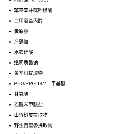
苯基苯并咪唑磺酸
二甲氨基丙醇
黄原胶
海藻糖
水镁硅酸
透明质酸钠
黄芩根提取物
PEG/PPG-14/7二甲基醚
甘氨酸
乙酰苯甲酸盐
山竹树皮提取物
野生百里香提取物