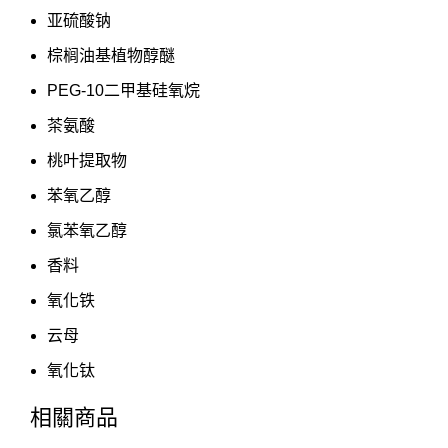
亚硫酸钠
棕榈油基植物醇醚
PEG-10二甲基硅氧烷
茶氨酸
桃叶提取物
苯氧乙醇
氯苯氧乙醇
香料
氧化铁
云母
氧化钛
相關商品