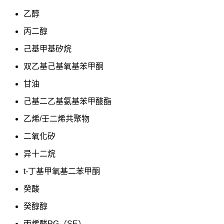
乙醇
丙二醇
己基甲基矽烷
双乙基己基氧基苯甲酮
甘油
己基二乙基氨基苯甲酸酯
乙烯/壬二烯共聚物
二氧化矽
异十二烷
t-丁基甲氧基二苯甲酮
癸酸
癸醇醇
丙烯酸PG（SE）