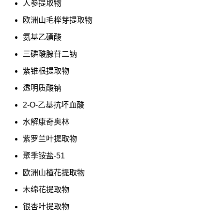
人参提取物
欧洲山毛榉芽提取物
氨基乙磺酸
三磷酸腺苷二钠
紫锥根提取物
透明质酸钠
2-O-乙基抗坏血酸
水解康奇奥林
紫罗兰叶提取物
聚季铵盐-51
欧洲山楂花提取物
木绵花提取物
银杏叶提取物