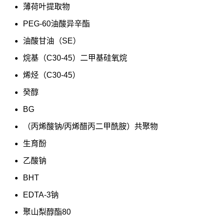
薄荷叶提取物
PEG-60油酸异辛酯
油酸甘油（SE）
烷基（C30-45）二甲基硅氧烷
烯烃（C30-45）
癸醇
BG
（丙烯酸钠/丙烯醋丙二甲酰胺）共聚物
生育酚
乙酸钠
BHT
EDTA-3钠
聚山梨醇酯80