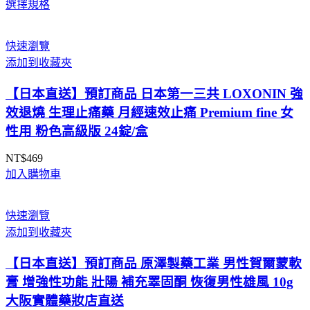
選擇規格
格
範
圍：
快速瀏覽
NT$925
添加到收藏夾
到
NT$990
【日本直送】預訂商品 日本第一三共 LOXONIN 強
效退燒 生理止痛藥 月經速效止痛 Premium fine 女
性用 粉色高級版 24錠/盒
NT$
469
加入購物車
快速瀏覽
添加到收藏夾
【日本直送】預訂商品 原澤製藥工業 男性賀爾蒙軟
膏 增強性功能 壯陽 補充睪固酮 恢復男性雄風 10g
大阪實體藥妝店直送