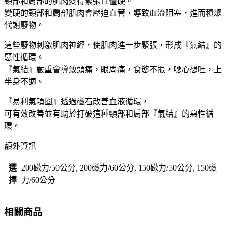
頸部和肩部的肌肉變得緊張且僵硬。
圈
變硬的頸部和肩部肌肉會壓迫血管，導致血流阻塞，進而積聚
促
代謝廢物。
進
這些廢物刺激肌肉神經，使肌肉進一步緊張，形成『氣結』的
血
惡性循環。
液
『氣結』嚴重會導致頭痛，眼周痛，食慾不振，噁心想吐，上
循
半身不適。
環
150/200
『易利氣項圈』透過磁石改善血液循環，
磁
可有效改善並有助於打破這種頸部和肩部『氣結』的惡性循
力
環。
50/60
公
額外資訊
分
有
選
200磁力/50公分, 200磁力/60公分, 150磁力/50公分, 150磁
效
擇
力/60公分
改
善
相關商品
肩
頸