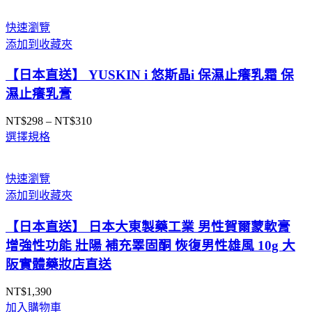
範
圍：
快速瀏覽
NT$339
添加到收藏夾
到
NT$659
【日本直送】 YUSKIN i 悠斯晶i 保濕止癢乳霜 保
濕止癢乳膏
NT$
298
–
NT$
310
價
選擇規格
格
範
圍：
快速瀏覽
NT$298
添加到收藏夾
到
NT$310
【日本直送】 日本大東製藥工業 男性賀爾蒙軟膏
增強性功能 壯陽 補充睪固酮 恢復男性雄風 10g 大
阪實體藥妝店直送
NT$
1,390
加入購物車