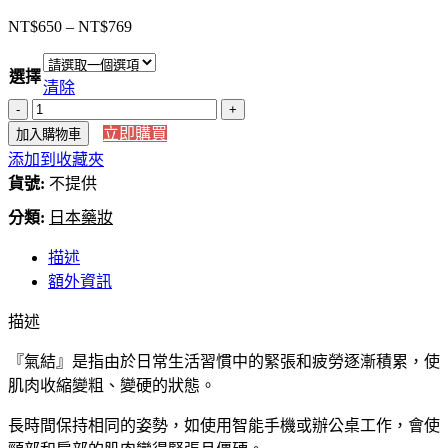
NT$
650
–
NT$
769
價
格
選擇
範
清除
圍：
【日
NT$650
立即購買
加入購物車
本
到
添加到收藏夾
直
NT$769
貨號:
送】
不提供
日
分類:
日本藥妝
本
境
描述
內
額外資訊
版
描述
易
利
『氣結』是指由於日常生活習慣中的緊張和疲勞逐漸積累，使
氣
肌肉收縮變粗、變硬的狀態。
磁
力
長時間保持相同的姿勢，如使用智能手機或辦公桌工作，會使
項