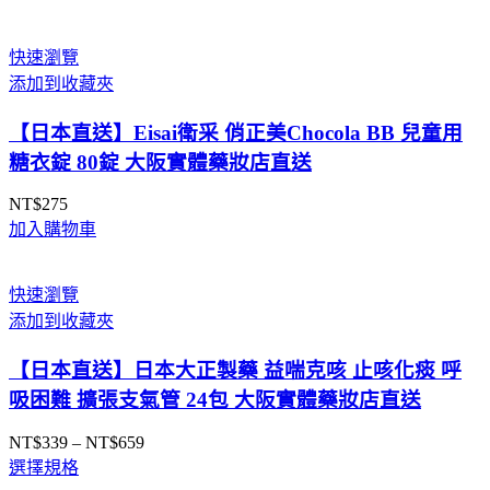
痠
痛
快速瀏覽
不
添加到收藏夾
適
大
【日本直送】Eisai衛采 俏正美Chocola BB 兒童用
阪
糖衣錠 80錠 大阪實體藥妝店直送
實
NT$
275
體
加入購物車
藥
妝
店
快速瀏覽
直
添加到收藏夾
送
數
【日本直送】日本大正製藥 益喘克咳 止咳化痰 呼
量
吸困難 擴張支氣管 24包 大阪實體藥妝店直送
NT$
339
–
NT$
659
價
選擇規格
格