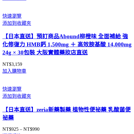
快速瀏覽
添加到收藏夾
【日本直送】預訂商品Abound柳橙味 全面補給 強
化修復力 HMB鈣 1,500mg ＋ 高效胺基酸 14,000mg
24g × 30包裝 大阪實體藥妝店直送
NT$
3,159
加入購物車
快速瀏覽
添加到收藏夾
【日本直送】zeria新藥製藥 植物性便祕藥 乳酸菌便
祕藥
NT$
925
–
NT$
990
價