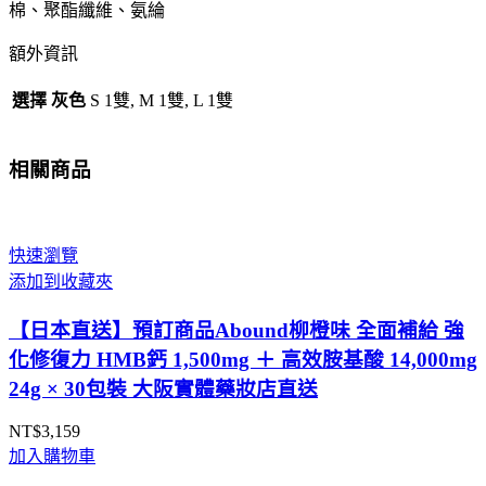
手
棉、聚酯纖維、氨綸
一
額外資訊
套
三
選擇 灰色
S 1雙, M 1雙, L 1雙
種
尺
寸
相關商品
大
阪
實
快速瀏覽
體
添加到收藏夾
藥
妝
【日本直送】預訂商品Abound柳橙味 全面補給 強
店
化修復力 HMB鈣 1,500mg ＋ 高效胺基酸 14,000mg
直
24g × 30包裝 大阪實體藥妝店直送
送
數
NT$
3,159
量
加入購物車