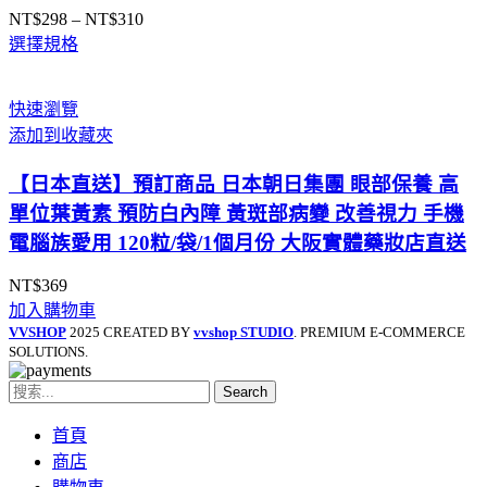
NT$
298
–
NT$
310
價
選擇規格
格
範
圍：
快速瀏覽
NT$298
添加到收藏夾
到
NT$310
【日本直送】預訂商品 日本朝日集團 眼部保養 高
單位葉黃素 預防白內障 黃斑部病變 改善視力 手機
電腦族愛用 120粒/袋/1個月份 大阪實體藥妝店直送
NT$
369
加入購物車
VVSHOP
2025 CREATED BY
vvshop STUDIO
. PREMIUM E-COMMERCE
SOLUTIONS.
Search
首頁
商店