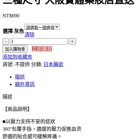
三種尺寸 大阪實體藥妝店直送
NT$
690
選擇 灰色
清除
【日
立即購買
加入購物車
本
添加到收藏夾
直
貨號:
送】
不提供
分類:
日本藥妝
日
描述
本
額外資訊
境
內
描述
版
【商品說明】
壓
力
■以壓力支持不安的症狀
手
360°包覆手指，適度的壓力促進血流
套
舒適的貼合感可緩解疼痛。
手