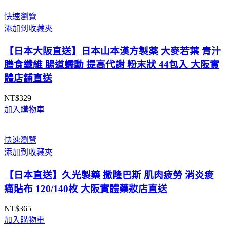
快速瀏覽
添加到收藏夾
【日本大阪直送】日本山本漢方製薬 大麥若葉 青汁
膳食纖維 腸道蠕動 提高代謝 粉末狀 44包入 大阪實
體店鋪直送
NT$
329
加入購物車
快速瀏覽
添加到收藏夾
【日本直送】久光製藥 撒隆巴斯 肌肉疲勞 消炎痠
痛貼布 120/140枚 大阪實體藥妝店直送
NT$
365
加入購物車