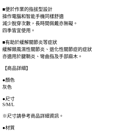
部
■便於作業的指拔型設計
支
操作電腦和智能手機同樣舒適
撐
減少脫穿次數，長時間佩戴亦無礙。
器
四季皆宜使用。
關
■有助於緩解關節炎等症狀
節
緩解類風濕性關節炎、退化性關節症的症狀
炎
亦適用於腱鞘炎、彎曲指及手部麻木。
腱
鞘
【商品詳細】
炎
扳
●顏色
機
灰色
指
●尺寸
醫
S/M/L
療
用
※尺寸請參考商品詳細資訊。
左
右
●材質