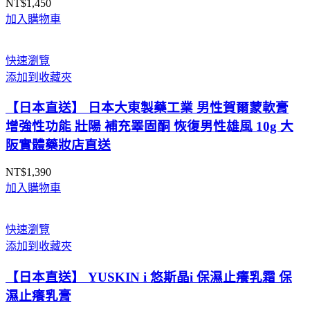
NT$
1,450
加入購物車
快速瀏覽
添加到收藏夾
【日本直送】 日本大東製藥工業 男性賀爾蒙軟膏
增強性功能 壯陽 補充睪固酮 恢復男性雄風 10g 大
阪實體藥妝店直送
NT$
1,390
加入購物車
快速瀏覽
添加到收藏夾
【日本直送】 YUSKIN i 悠斯晶i 保濕止癢乳霜 保
濕止癢乳膏