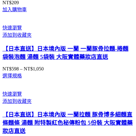
NT$
209
加入購物車
快速瀏覽
添加到收藏夾
【日本直送】日本境內版 一蘭 一蘭豚骨拉麵-捲麵
袋裝泡麵 湯麵 5袋裝 大阪實體藥妝店直送
NT$
598
–
NT$
1,050
價
選擇規格
格
範
圍：
快速瀏覽
NT$598
添加到收藏夾
到
NT$1,050
【日本直送】日本境內版 一蘭拉麵 豚骨博多細麵直
條麵條 湯麵 附特製紅色秘傳粉包 5份裝 大阪實體藥
妝店直送