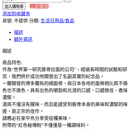
NT$269
立即購買
加入購物車
本
到
添加到收藏夾
直
NT$519
貨號:
送】
不提供
分類:
生活日用品/食品
日
描述
本
額外資訊
境
內
描述
版
商品特色:
一
作為“世界第一研究豚骨拉面的公司”，經過長時間的試驗和研
蘭
究，我們終於成功地開發出了名副其實的紀念品。
拉
一蘭開發的博多獨有的細面條，與日本各地的面條相比既不遜
麵
色也不遜色，具有出色的嚼勁和光滑的口感，口感極佳，香味
豚
濃郁。
骨
湯底不僅沒有腥味，而且能感受到豚骨本身的美味和濃郁的味
拉
道，是正宗的佳作。
麵
請務必在家中充分享受這種美味。
博
附帶的“紅色秘傳粉”不僅僅是一種調味料。
多