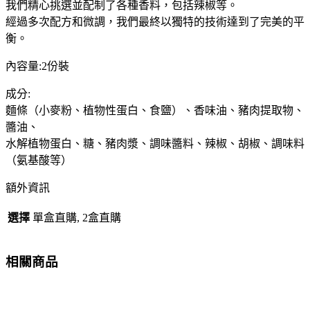
我們精心挑選並配制了各種香料，包括辣椒等。
細
經過多次配方和微調，我們最終以獨特的技術達到了完美的平
麵
衡。
直
條
內容量:2份裝
麵
條
成分:
附
麵條（小麥粉、植物性蛋白、食鹽）、香味油、豬肉提取物、
特
醬油、
製
水解植物蛋白、糖、豬肉漿、調味醬料、辣椒、胡椒、調味料
紅
（氨基酸等）
色
額外資訊
秘
傳
選擇
單盒直購, 2盒直購
粉
包
2
相關商品
份
裝
大