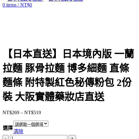
0
items
/
NT$
0
Click to enlarge
【日本直送】日本境內版 一蘭
拉麵 豚骨拉麵 博多細麵 直條
麵條 附特製紅色秘傳粉包 2份
裝 大阪實體藥妝店直送
NT$
269
–
NT$
519
價
格
選擇
範
清除
圍：
【日