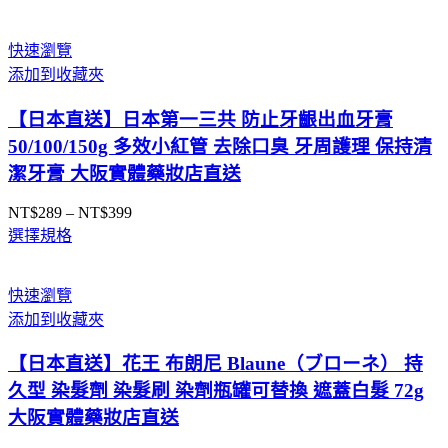
範
圍：
快速瀏覽
NT$290
添加到收藏夾
到
NT$1,090
【日本直送】日本第一三共 防止牙齦出血牙膏
50/100/150g 多效小紅管 去除口臭 牙周護理 保持清
潔牙膏 大阪實體藥妝店直送
NT$
289
–
NT$
399
價
選擇規格
格
範
圍：
快速瀏覽
NT$289
添加到收藏夾
到
NT$399
【日本直送】花王 布朗尼 Blaune（ブローネ） 持
久型 染髮劑 染髮刷 染劑瓶罐可替換 遮蓋白髮 72g
大阪實體藥妝店直送