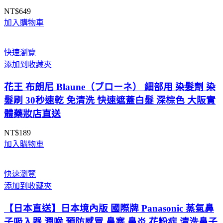
NT$
649
加入購物車
快速瀏覽
添加到收藏夾
花王 布朗尼 Blaune（ブローネ） 細部用 染髮劑 染
髮刷 30秒速乾 免清洗 快速遮蓋白髮 深棕色 大阪實
體藥妝店直送
NT$
189
加入購物車
快速瀏覽
添加到收藏夾
【日本直送】日本境內版 國際牌 Panasonic 蒸氣鼻
子吸入器 潤喉 預防感冒 鼻塞 鼻炎 花粉症 清洗鼻子