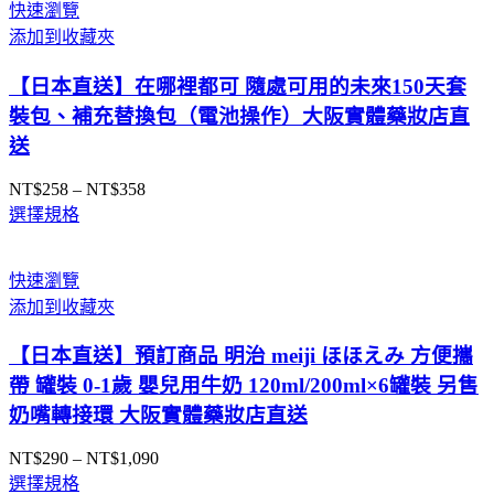
阪
快速瀏覽
實
添加到收藏夾
體
【日本直送】在哪裡都可 隨處可用的未來150天套
藥
裝包、補充替換包（電池操作）大阪實體藥妝店直
妝
店
送
直
NT$
258
–
NT$
358
價
送
選擇規格
格
數
範
量
圍：
快速瀏覽
NT$258
添加到收藏夾
到
NT$358
【日本直送】預訂商品 明治 meiji ほほえみ 方便攜
帶 罐裝 0-1歲 嬰兒用牛奶 120ml/200ml×6罐裝 另售
奶嘴轉接環 大阪實體藥妝店直送
NT$
290
–
NT$
1,090
價
選擇規格
格