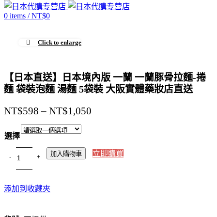
0
items
/
NT$
0
Click to enlarge
【日本直送】日本境內版 一蘭 一蘭豚骨拉麵-捲
麵 袋裝泡麵 湯麵 5袋裝 大阪實體藥妝店直送
價
NT$
598
–
NT$
1,050
格
範
選擇
圍：
立即購買
加入購物車
NT$598
到
NT$1,050
添加到收藏夾