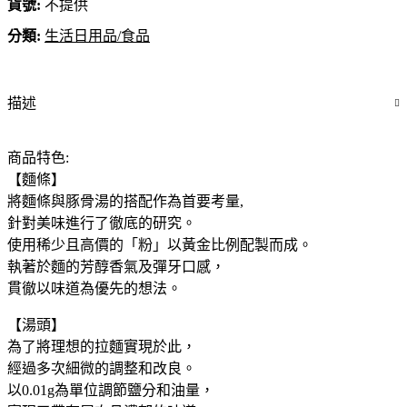
貨號:
不提供
分類:
生活日用品/食品
描述
商品特色:
【麵條】
將麵條與豚骨湯的搭配作為首要考量,
針對美味進行了徹底的研究。
使用稀少且高價的「粉」以黃金比例配製而成。
執著於麵的芳醇香氣及彈牙口感，
貫徹以味道為優先的想法。
【湯頭】
為了將理想的拉麵實現於此，
經過多次細微的調整和改良。
以0.01g為單位調節鹽分和油量，