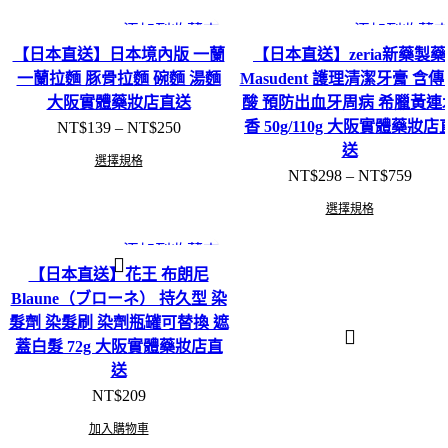
添加到收藏夾
添加到收藏
【日本直送】日本境內版 一蘭
【日本直送】zeria新藥製藥
一蘭拉麵 豚骨拉麵 碗麵 湯麵
Masudent 護理清潔牙膏 含傳
大阪實體藥妝店直送
酸 預防出血牙周病 希臘黃連
價
香 50g/110g 大阪實體藥妝店
NT$
139
–
NT$
250
格
送
選擇規格
範
價
NT$
298
–
NT$
759
圍：
格
NT$139
選擇規格
範
到
圍：
NT$250
添加到收藏夾
NT$2
【日本直送】花王 布朗尼
到
NT$7
Blaune（ブローネ） 持久型 染
髮劑 染髮刷 染劑瓶罐可替換 遮
蓋白髮 72g 大阪實體藥妝店直
送
NT$
209
加入購物車