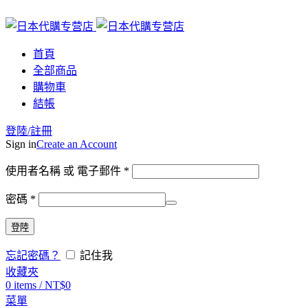
首頁
全部商品
購物車
結帳
登陸/註冊
Sign in
Create an Account
使用者名稱 或 電子郵件
*
密碼
*
登陸
忘記密碼？
記住我
收藏夾
0
items
/
NT$
0
菜單