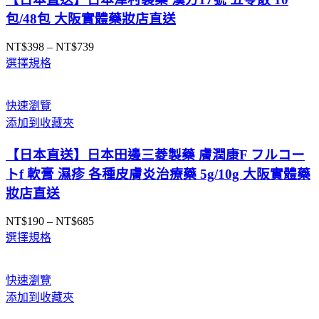
包/48包 大阪實體藥妝店直送
NT$
398
–
NT$
739
價
選擇規格
格
範
圍：
快速瀏覽
NT$398
添加到收藏夾
到
NT$739
【日本直送】日本田邊三菱製藥 膚潤康F フルコー
トf 軟膏 濕疹 各種皮膚炎治療藥 5g/10g 大阪實體藥
妝店直送
NT$
190
–
NT$
685
價
選擇規格
格
範
圍：
快速瀏覽
NT$190
添加到收藏夾
到
NT$685