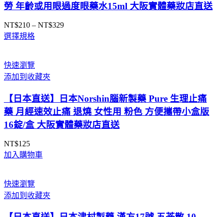
勞 年齡或用眼過度眼藥水15ml 大阪實體藥妝店直送
NT$
210
–
NT$
329
價
選擇規格
格
範
圍：
快速瀏覽
NT$210
添加到收藏夾
到
NT$329
【日本直送】日本Norshin腦新製藥 Pure 生理止痛
藥 月經速效止痛 退燒 女性用 粉色 方便攜帶小盒版
16錠/盒 大阪實體藥妝店直送
NT$
125
加入購物車
快速瀏覽
添加到收藏夾
【日本直送】日本津村製藥 漢方17號 五苓散 10