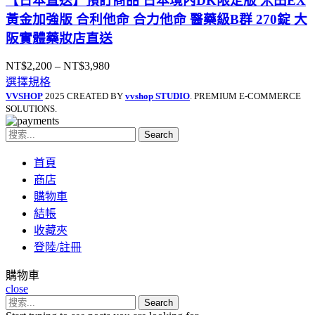
【日本直送】預訂商品 日本境內DK限定版 米田EX
黃金加強版 合利他命 合力他命 醫藥級B群 270錠 大
阪實體藥妝店直送
NT$
2,200
–
NT$
3,980
價
選擇規格
格
VVSHOP
2025 CREATED BY
vvshop STUDIO
. PREMIUM E-COMMERCE
範
SOLUTIONS.
圍：
NT$2,200
Search
到
NT$3,980
首頁
商店
購物車
結帳
收藏夾
登陸/註冊
購物車
close
Search