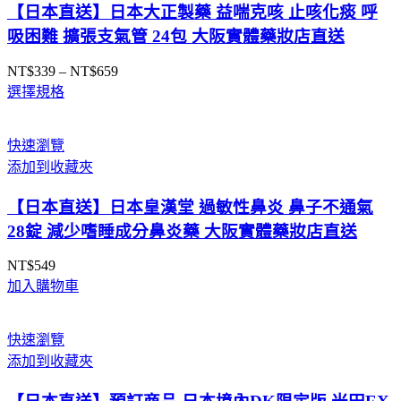
【日本直送】日本大正製藥 益喘克咳 止咳化痰 呼
吸困難 擴張支氣管 24包 大阪實體藥妝店直送
NT$
339
–
NT$
659
價
選擇規格
格
範
圍：
快速瀏覽
NT$339
添加到收藏夾
到
NT$659
【日本直送】日本皇漢堂 過敏性鼻炎 鼻子不通氣
28錠 減少嗜睡成分鼻炎藥 大阪實體藥妝店直送
NT$
549
加入購物車
快速瀏覽
添加到收藏夾