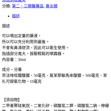
添加到收藏夾
直
分類:
送】
第二、三類醫藥品
,
鼻炎類
日
描述
本
佐
描述
藤
可以噴出定量的藥液，
鼻
所以可以充分利用到最後。
炎
不會有鼻涕逆流，因此可以衛生使用。
鼻
指插部分寬大，按壓輕鬆的噴霧器。
噴
內容量：30ml
劑
過
成分・分量
敏
奈法唑啶鹽酸鹽・50毫克、氯苯那敏馬來酸鹽・500毫克、苯
性
扎可銨氯化物・10毫克
鼻
炎
噴
【添加物】
劑
二甲基聚硅氧烷、二氧化矽、磷酸氫二鉀、磷酸氫二鈉、檸檬
鼻