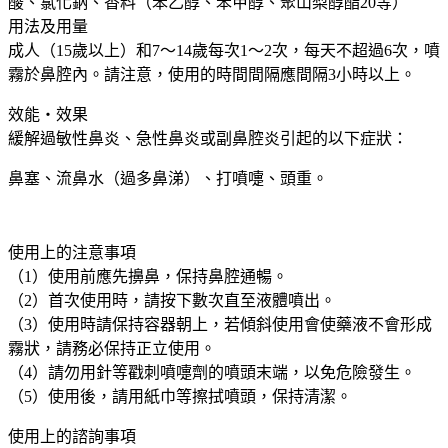
酸、氯化鈉、香料（苯乙醇、苯甲醇、聚山梨醇酯20等）
炎
用法及用量
噴
成人（15歲以上）和7～14歲每次1～2次，每天不超過6次，噴
霧
霧於鼻腔內。請注意，使用的時間間隔應間隔3小時以上。
30ml
原
效能・效果
味
緩解過敏性鼻炎、急性鼻炎或副鼻腔炎引起的以下症狀：
鼻
炎
鼻塞、流鼻水（過多鼻涕）、打噴嚏、頭重。
藥
大
阪
使用上的注意事項
實
（1）使用前應先擤鼻，保持鼻腔通暢。
體
（2）首次使用時，請按下數次直至液體噴出。
藥
（3）使用時請保持容器朝上，若傾斜使用會使藥液不會形成
妝
霧狀，請務必保持正立使用。
店
（4）請勿用針等戳刺噴嚏劑的噴頭末端，以免危險發生。
直
（5）使用後，請用紙巾等擦拭噴頭，保持清潔。
送
數
使用上的諮詢事項