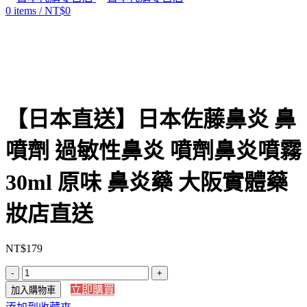
0
items
/
NT$
0
Click to enlarge
【日本直送】日本佐藤鼻炎 鼻
噴劑 過敏性鼻炎 噴劑鼻炎噴霧
30ml 原味 鼻炎藥 大阪實體藥
妝店直送
NT$
179
【日
立即購買
加入購物車
本