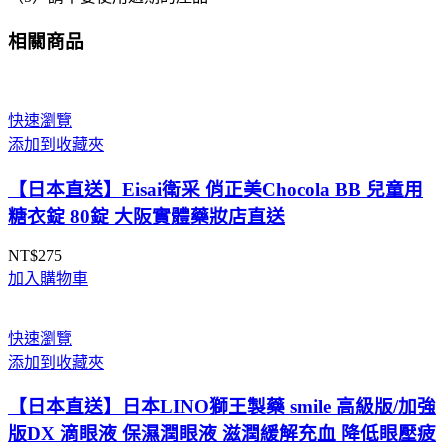
相關商品
快速瀏覽
添加到收藏夾
【日本直送】Eisai衛采 俏正美Chocola BB 兒童用
糖衣錠 80錠 大阪實體藥妝店直送
NT$
275
加入購物車
快速瀏覽
添加到收藏夾
【日本直送】日本LINO獅王製藥 smile 高級版/加強
版DX 滴眼液 保濕潤眼液 滋潤緩解充血 降低眼壓疲