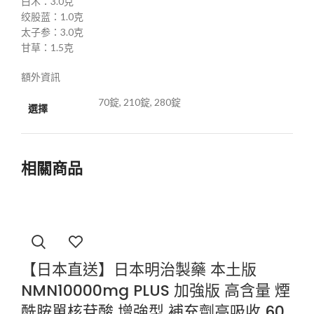
白术：3.0克
绞股蓝：1.0克
太子参：3.0克
甘草：1.5克
額外資訊
70錠, 210錠, 280錠
選擇
相關商品
【日本直送】日本明治製藥 本土版
NMN10000mg PLUS 加強版 高含量 煙
酰胺單核苷酸 增強型 補充劑高吸收 60