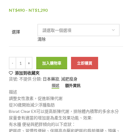
NT$
490
–
NT$
1,290
選擇
清除
加入購物車
立即購買
添加到收藏夾
貨號:
不提供
分類:
日本藥妝
,
減肥瘦身
描述
額外資訊
描述
調整女性激素，促進新陳代謝
從30歲開始減少浮腫脂肪
Bisrat Clear EX可以提高新陳代謝，排除體內積聚的多余水分
尿量會有適當的增加是為產生效果功能、效果:
有水腫 便祕與肥胖傾向的以下症狀：
肥胖症、習慣性便秘、伴隨高血壓和肥胖的肩部僵硬、頭痛、