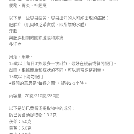
便秘、胃炎、神經癥
以下是一些容易疲勞、容易出汗的人可能出現的症狀：
肥胖症（肌肉缺乏緊實感，即所謂的水腫）
浮腫
與肥胖相關的關節腫脹和疼痛
多汗症
用法、用量 :
15歲以上每日3次(最多一次5粒)，最好在飯前或餐間服用。
然而，根據體重和症狀的不同，可以適當調整劑量。
15歲以下請勿服用
●餐間的意思是“每餐之間”，飯後2-3小時。
內容量 : 70錠/210錠/280錠
以下是防已黄耆汤提取物中的成分：
防已黄耆汤提取物：3.2克
茯苓：5.0克
黄芪：5.0克