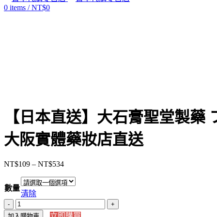
0
items
/
NT$
0
Click to enlarge
【日本直送】大石膏聖堂製藥 フェル
大阪實體藥妝店直送
NT$
109
–
NT$
534
價
格
數量
範
清除
圍：
【日
NT$109
立即購買
加入購物車
本