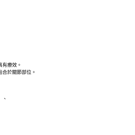
具有療效。
貼合於關節部位。
）、