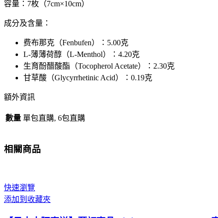
容量：7枚（7cm×10cm）
止
痛
成分及含量：
舒
緩
费布那克（Fenbufen）：5.00克
酸
L-薄薄荷醇（L-Menthol）：4.20克
痛
生育酚醋酸酯（Tocopherol Acetate）：2.30克
貼
甘草酸（Glycyrrhetinic Acid）：0.19克
布
額外資訊
一
包
數量
7
單包直購, 6包直購
枚/
7cm*10cm
相關商品
大
阪
實
體
快速瀏覽
藥
添加到收藏夾
妝