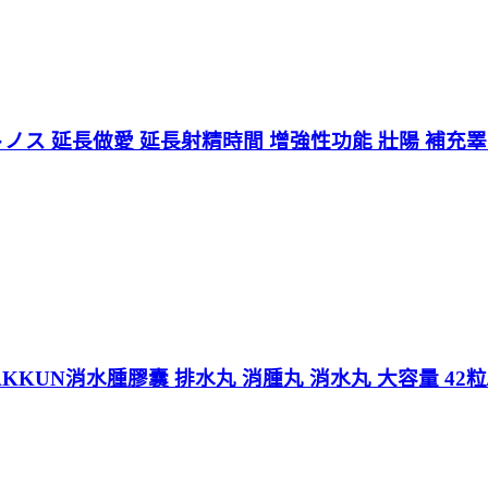
ノス 延長做愛 延長射精時間 增強性功能 壯陽 補充睪
KKUN消水腫膠囊 排水丸 消腫丸 消水丸 大容量 42粒/