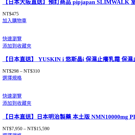
店
【日本大阪直送】預訂商品 pipjapan SLIMWA
直
NT$
475
送
加入購物車
數
量
快速瀏覽
添加到收藏夾
【日本直送】 YUSKIN i 悠斯晶i 保濕止癢乳霜 保
NT$
298
–
NT$
310
價
選擇規格
格
範
圍：
快速瀏覽
NT$298
添加到收藏夾
到
NT$310
【日本直送】日本明治製藥 本土版 NMN10000mg 
NT$
7,950
–
NT$
15,590
價