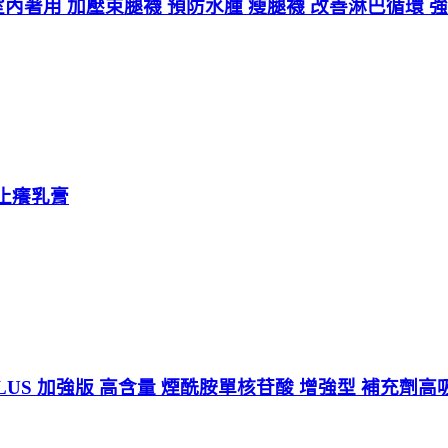
LK 室內著用 加壓束腿襪 預防水腫 瘦腿襪 改善淋巴循環 
濕止癢乳膏
PLUS 加強版 高含量 煙酰胺單核苷酸 增強型 補充劑高