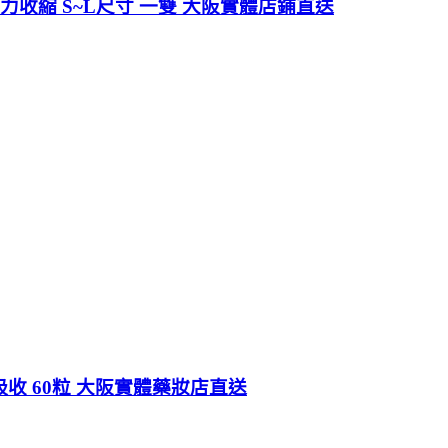
強力收縮 S~L尺寸 一雙 大阪實體店鋪直送
吸收 60粒 大阪實體藥妝店直送