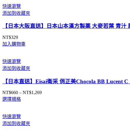
圍：
快速瀏覽
NT$525
添加到收藏夾
到
NT$998
【日本大阪直送】日本山本漢方製薬 大麥若葉 青汁 膳
NT$
329
加入購物車
快速瀏覽
添加到收藏夾
【日本直送】Eisai衛采 俏正美Chocola BB Luce
NT$
660
–
NT$
1,269
價
選擇規格
格
範
圍：
快速瀏覽
NT$660
添加到收藏夾
到