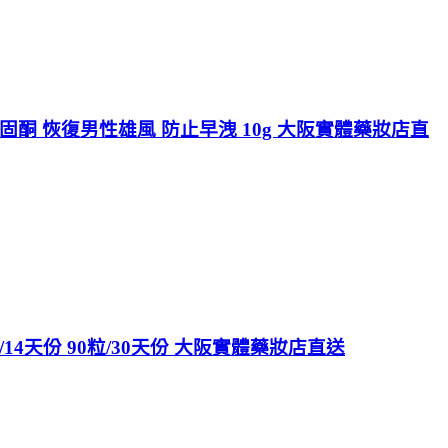
固酮 恢復男性雄風 防止早洩 10g 大阪實體藥妝店直
14天份 90粒/30天份 大阪實體藥妝店直送