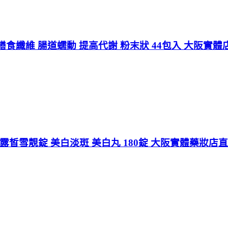
食纖維 腸道蠕動 提高代謝 粉末狀 44包入 大阪實體
nt C 露皙雪靚錠 美白淡斑 美白丸 180錠 大阪實體藥妝店