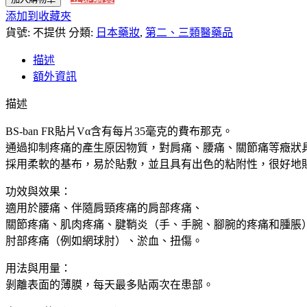
到
添加到收藏夾
直
NT$534
貨號:
送】
不提供
分類:
日本藥妝
,
第二、三類醫藥品
大
描述
石
額外資訊
膏
聖
描述
堂
BS-ban FR貼片Vα含有每片35毫克的費布那克。
製
通過抑制疼痛的產生原因物質，對肩痛、腰痛、關節痛等癥狀
藥
採用柔軟的基布，易於貼敷，並且具有出色的粘附性，很好地
フ
ェ
功效與效果：
ル
適用於腰痛、伴隨肩頸疼痛的肩部疼痛、
ビ
關節疼痛、肌肉疼痛、腱鞘炎（手、手腕、腳腕的疼痛和腫脹
ナ
肘部疼痛（例如網球肘）、淤血、扭傷。
ク
5.0％
用法與用量：
消
剝離表面的薄膜，每天最多貼兩次在患部。
炎