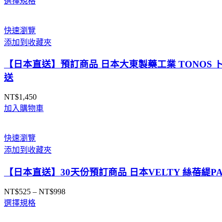
選擇規格
格
範
圍：
快速瀏覽
NT$7,950
添加到收藏夾
到
NT$15,590
【日本直送】預訂商品 日本大東製藥工業 TONOS ト
送
NT$
1,450
加入購物車
快速瀏覽
添加到收藏夾
【日本直送】30天份預訂商品 日本VELTY 絲蓓緹PA
NT$
525
–
NT$
998
價
選擇規格
格
範