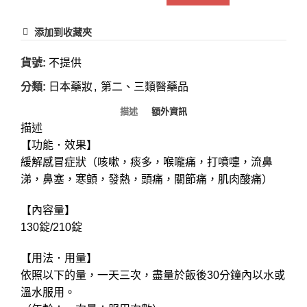
添加到收藏夾
貨號:
不提供
分類:
日本藥妝
,
第二、三類醫藥品
描述
額外資訊
描述
【功能 ･ 效果】
緩解感冒症狀（咳嗽，痰多，喉嚨痛，打噴嚏，流鼻
涕，鼻塞，寒顫，發熱，頭痛，關節痛，肌肉酸痛）
【內容量】
130錠/210錠
【用法 ･ 用量】
依照以下的量，一天三次，盡量於飯後30分鐘內以水或
溫水服用。