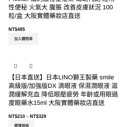
性便秘 火氣大 腹脹 改善皮膚狀況 100
粒/盒 大阪實體藥妝店直送
NT$
495
加入購物車
【日本直送】日本LINO獅王製藥 smile
高級版/加強版DX 滴眼液 保濕潤眼液 滋
潤緩解充血 降低眼壓疲勞 年齡或用眼過
度眼藥水15ml 大阪實體藥妝店直送
NT$
210
–
NT$
329
選擇規格