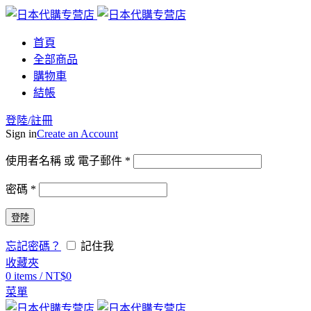
首頁
全部商品
購物車
結帳
登陸/註冊
Sign in
Create an Account
使用者名稱 或 電子郵件
*
密碼
*
登陸
忘記密碼？
記住我
收藏夾
0
items
/
NT$
0
菜單