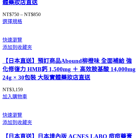
體藥妝店直送
NT$
750
–
NT$
850
價
選擇規格
格
範
圍：
快速瀏覽
NT$750
添加到收藏夾
到
NT$850
【日本直送】預訂商品Abound柳橙味 全面補給 強
化修復力 HMB鈣 1,500mg ＋ 高效胺基酸 14,000mg
24g × 30包裝 大阪實體藥妝店直送
NT$
3,159
加入購物車
快速瀏覽
添加到收藏夾
【日本直送】日本境內版 ACNES LABO 痘痘藥膏