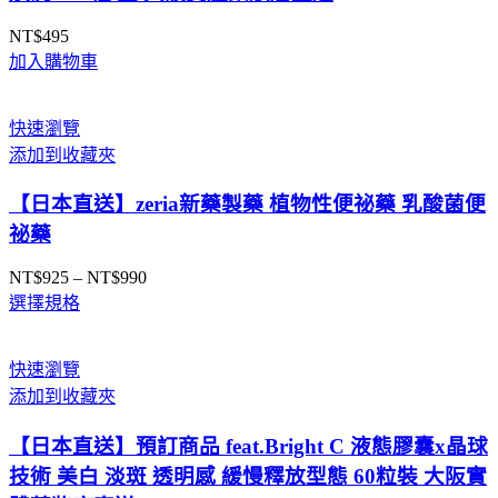
阪
NT$
495
實
加入購物車
體
藥
妝
快速瀏覽
店
添加到收藏夾
直
【日本直送】zeria新藥製藥 植物性便祕藥 乳酸菌便
送
數
祕藥
量
NT$
925
–
NT$
990
價
選擇規格
格
範
圍：
快速瀏覽
NT$925
添加到收藏夾
到
NT$990
【日本直送】預訂商品 feat.Bright C 液態膠囊x晶球
技術 美白 淡斑 透明感 緩慢釋放型態 60粒裝 大阪實