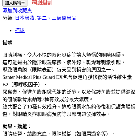
立即購買
加入購物車
本
添加到收藏夾
直
分類:
送】
日本藥妝
,
第二、三類醫藥品
參
描述
天
制
描述
藥
眼睛刺痛、令人不快的眼部炎症等讓人煩惱的眼睛困擾。
護
這可能是由於隱形眼鏡摩擦、紫外線、乾燥等刺激引起，
理
導致眼角膜（眼睛表面）每天受到損害的原因之一。
級
G
Santer Medical Plus Guard EX包含促進角膜修復的活性維生素
金
B2（即呼吸因子）、
瓶
尿囊素、促進角膜組織代謝的泛醇，以及保護角膜並提供濕潤
滴
的硫酸軟骨素鈉等7種有效成分最大濃度。
眼
總共配合了10種有效成分。這款眼藥水能夠修復和保護角膜損
液
傷，對眼睛炎症和眼病預防等眼部問題發揮效果。
緩
効果・効能
：
解
眼睛疲勞、結膜充血、眼睛模糊（如眼屎過多等）、
結