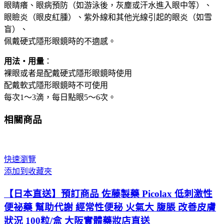
眼睛癢、眼病預防（如游泳後，灰塵或汗水進入眼中等）、
膜
眼瞼炎（眼皮紅腫）、紫外線和其他光線引起的眼炎（如雪
炎
盲）、
修
佩戴硬式隱形眼鏡時的不適感。
復
角
用法・用量
：
膜
裸眼或者是配戴硬式隱形眼鏡時使用
緩
配戴軟式隱形眼鏡時不可使用
解
每次1～3滴，每日點眼5～6次。
眼
部
相關商品
乾
澀
12ml
金
快速瀏覽
瓶
添加到收藏夾
加
【日本直送】預訂商品 佐藤製藥 Picolax 低刺激性
強
便祕藥 幫助代謝 經常性便秘 火氣大 腹脹 改善皮膚
版
大
狀況 100粒/盒 大阪實體藥妝店直送