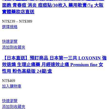
面皰 青春痘 消炎 痘痘貼/30枚入 藥用軟膏/7g 大阪
實體藥妝店直送
NT$
239
–
NT$
389
價
選擇規格
格
範
圍：
快速瀏覽
NT$239
添加到收藏夾
到
NT$389
【日本直送】預訂商品 日本第一三共 LOXONIN 強
效退燒 生理止痛藥 月經速效止痛 Premium fine 女
性用 粉色高級版 24錠/盒
NT$
469
加入購物車
快速瀏覽
添加到收藏夾