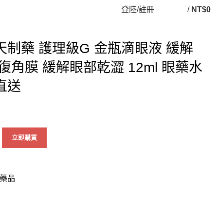
登陸/註冊
/
NT$
0
制藥 護理級G 金瓶滴眼液 緩解
角膜 緩解眼部乾澀 12ml 眼藥水
直送
立即購買
藥品