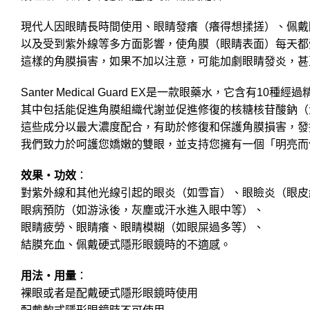
現代人因眼睛長時間使用、眼睛發癢（癢得想揉搓）、佩戴
以及受到紫外線等多方面影響，使角膜（眼睛表面）每天都
這樣的角膜損害，如果不加以注意，可能加劇眼睛發炎，甚
Santer Medical Guard EX是一款眼藥水，它含有10
其中包括能促進角膜組織代謝並促進修復的核糖核苷酸鈉（
這些成分以最大濃度配合，有助於修復和保護角膜損害，發
我們致力於呵護您嬌嫩的雙眼，並支持您擁有一個「明亮而
效果・功效
：
對紫外線和其他光線引起的眼炎（如雪盲）、眼瞼炎（眼皮
眼病預防（如游泳後，灰塵或汗水進入眼中等）、
眼睛疲勞、眼睛癢、眼睛模糊（如眼屎過多等）、
結膜充血、佩戴硬式隱形眼鏡時的不適感。
用法・用量
：
裸眼或者是配戴硬式隱形眼鏡時使用