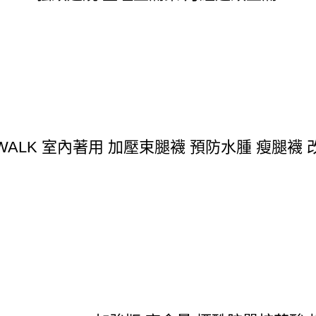
IMWALK 室內著用 加壓束腿襪 預防水腫 瘦腿襪