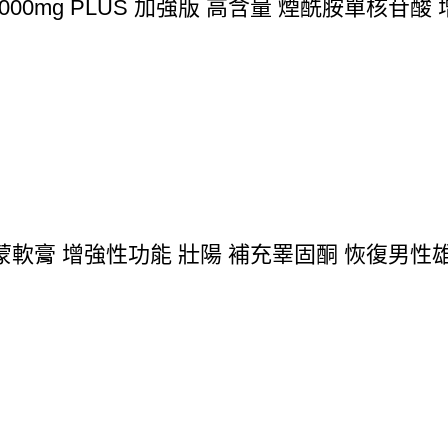
00mg PLUS 加強版 高含量 煙酰胺單核苷酸
軟膏 增強性功能 壯陽 補充睪固酮 恢復男性雄