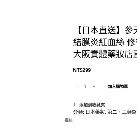
【日本直送】參天
結膜炎紅血絲 修復
大阪實體藥妝店
NT$
299
加入購物車
添加到收藏夾
分類:
日本藥妝
,
第二、三類醫
描述