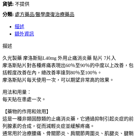
貨號:
送】
不提供
久
分類:
處方藥品/醫學康復治療藥品
光
製
描述
藥
額外資訊
モ
描述
ー
ラ
久光製藥 摩洛斯貼L40mg 外用止痛消炎藥 貼片 7片入
ス
摩洛斯貼片對各種疼痛表現出60％至90％的中度以上改善，包
テ
括輕度改善在內，總改善率達到80％至100％。
ー
摩洛斯貼片每天使用一次，可以期望非常高的效果。
プ
L
用法和用量：
40mg
每天貼在患處一次。
消
炎
【藥物的作用和效用】
止
這是一種非類固醇類的止痛消炎藥，它通過抑制引起炎症的前
痛
列腺素的合成，從而減輕炎症並緩解疼痛。
貼
通常用於治療腰痛、骨關節炎、肩關節周圍炎、肌腱炎、腱鞘