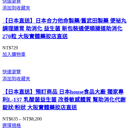
快速瀏覽
NT$690
添加到收藏夾
到
NT$6,550
【日本直送】日本合力他命製藥/舊武田製藥 便祕丸
調理腸胃 助消化 益生菌 新包裝通便順腸道助消化
270粒 大阪實體藥妝店直送
NT$
729
加入購物車
快速瀏覽
添加到收藏夾
【日本直送】預訂商品 日本house食品大廠 獨家專
利L-137 乳酸菌益生菌 改善敏感體質 幫助消化代謝
錠狀/粉狀 大阪實體藥妝店直送
NT$
635
–
NT$
8,200
價
選擇規格
格