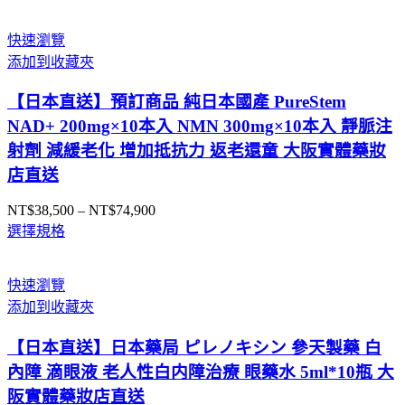
範
圍：
快速瀏覽
NT$635
添加到收藏夾
到
NT$8,200
【日本直送】預訂商品 純日本國產 PureStem
NAD+ 200mg×10本入 NMN 300mg×10本入 靜脈注
射劑 減緩老化 增加抵抗力 返老還童 大阪實體藥妝
店直送
NT$
38,500
–
NT$
74,900
價
選擇規格
格
範
圍：
快速瀏覽
NT$38,500
添加到收藏夾
到
NT$74,900
【日本直送】日本藥局 ピレノキシン 參天製藥 白
內障 滴眼液 老人性白内障治療 眼藥水 5ml*10瓶 大
阪實體藥妝店直送