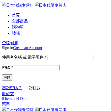
首頁
全部商品
購物車
結帳
登陸/註冊
Sign in
Create an Account
使用者名稱 或 電子郵件
*
密碼
*
登陸
忘記密碼？
記住我
收藏夾
0
items
/
NT$
0
菜單