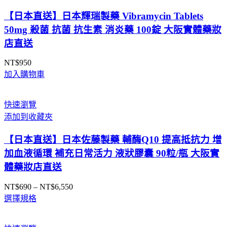
【日本直送】日本輝瑞製藥 Vibramycin Tablets
50mg 殺菌 抗菌 抗生素 消炎藥 100錠 大阪實體藥妝
店直送
NT$
950
加入購物車
快速瀏覽
添加到收藏夾
【日本直送】日本佐藤製藥 輔酶Q10 提高抵抗力 增
加血液循環 補充日常活力 液狀膠囊 90粒/瓶 大阪實
體藥妝店直送
NT$
690
–
NT$
6,550
價
選擇規格
格
範
圍：