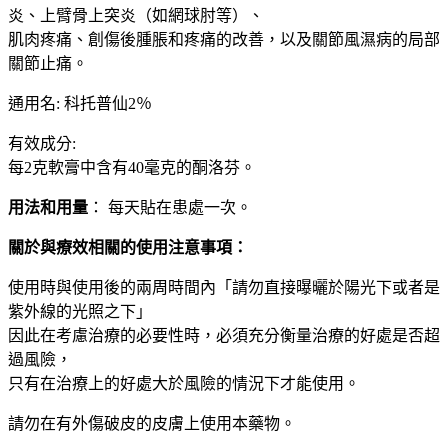
布
炎、上臂骨上突炎（如網球肘等）、
一
肌肉疼痛、創傷後腫脹和疼痛的改善，以及關節風濕病的局部
包
關節止痛。
7
枚
通用名: 科托普仙2％
mohrus
tape
有效成分:
L
每2克軟膏中含有40毫克的酮洛芬。
40mg
大
用法和用量
： 每天貼在患處一次。
阪
實
關於與療效相關的使用注意事項：
體
使用時與使用後的兩周時間內「請勿直接曝曬於陽光下或者是
藥
紫外線的光照之下」
妝
因此在考慮治療的必要性時，必須充分衡量治療的好處是否超
店
過風險，
直
只有在治療上的好處大於風險的情況下才能使用。
送
數
請勿在有外傷破皮的皮膚上使用本藥物。
量