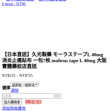
0
items
/
NT$
0
Click to enlarge
【日本直送】久光製藥 モーラステープL 40mg
消炎止痛貼布 一包7枚 mohrus tape L 40mg 大阪
實體藥妝店直送
NT$
155
–
NT$
725
價
格
選擇
範
清除
圍：
【日
NT$155
立即購買
加入購物車
本
到
添加到收藏夾
直
NT$725