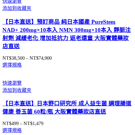
快速瀏覽
NT$635
添加到收藏夾
到
NT$8,200
【日本直送】預訂商品 純日本國產 PureStem
NAD+ 200mg×10本入 NMN 300mg×10本入 靜脈注
射劑 減緩老化 增加抵抗力 返老還童 大阪實體藥妝
店直送
NT$
38,500
–
NT$
74,900
價
選擇規格
格
範
圍：
快速瀏覽
NT$38,500
添加到收藏夾
到
NT$74,900
【日本直送】日本野口研究所 成人益生菌 調理腸道
健康 善玉菌 60粒/瓶 大阪實體藥妝店直送
NT$
499
–
NT$
1,479
價
選擇規格
格