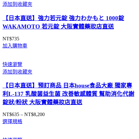
NT$4,200
添加到收藏夾
到
NT$8,200
【日本直送】強力若元錠 強力わかもと 1000錠
WAKAMOTO 若元錠 大阪實體藥妝店直送
NT$
735
加入購物車
快速瀏覽
添加到收藏夾
【日本直送】預訂商品 日本house食品大廠 獨家專
利L-137 乳酸菌益生菌 改善敏感體質 幫助消化代謝
錠狀/粉狀 大阪實體藥妝店直送
NT$
635
–
NT$
8,200
價
選擇規格
格
範
圍：