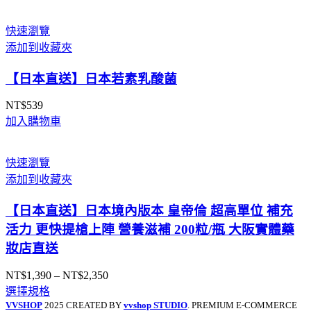
範
圍：
快速瀏覽
NT$499
添加到收藏夾
到
NT$1,479
【日本直送】日本若素乳酸菌
NT$
539
加入購物車
快速瀏覽
添加到收藏夾
【日本直送】日本境內版本 皇帝倫 超高單位 補充
活力 更快提槍上陣 營養滋補 200粒/瓶 大阪實體藥
妝店直送
NT$
1,390
–
NT$
2,350
價
選擇規格
格
VVSHOP
2025 CREATED BY
vvshop STUDIO
. PREMIUM E-COMMERCE