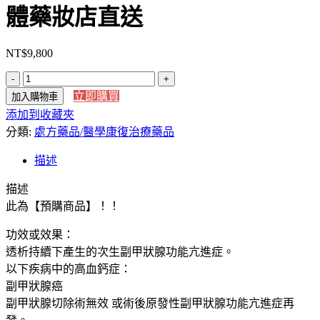
體藥妝店直送
NT$
9,800
【日
立即購買
加入購物車
本
添加到收藏夾
直
分類:
送】
處方藥品/醫學康復治療藥品
【預
描述
購
商
描述
品】
此為【預購商品】！！
協
功效或效果：
和
透析持續下產生的次生副甲狀腺功能亢進症。
キ
以下疾病中的高血鈣症：
リ
副甲狀腺癌
ン
副甲狀腺切除術無效 或術後原發性副甲狀腺功能亢進症再
レ