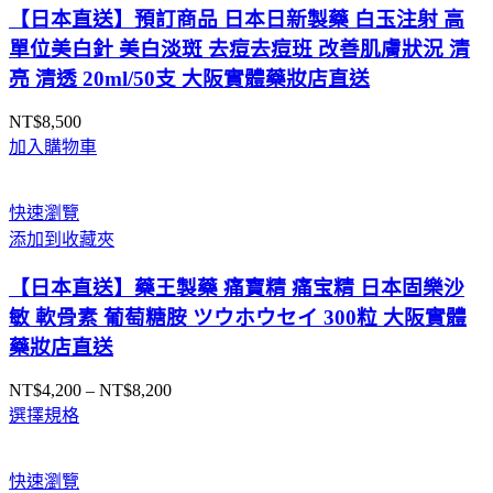
【日本直送】預訂商品 日本日新製藥 白玉注射 高
單位美白針 美白淡斑 去痘去痘班 改善肌膚狀況 清
亮 清透 20ml/50支 大阪實體藥妝店直送
NT$
8,500
加入購物車
快速瀏覽
添加到收藏夾
【日本直送】藥王製藥 痛寶精 痛宝精 日本固樂沙
敏 軟骨素 葡萄糖胺 ツウホウセイ 300粒 大阪實體
藥妝店直送
NT$
4,200
–
NT$
8,200
價
選擇規格
格
範
圍：
快速瀏覽