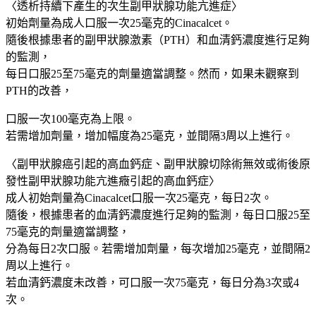
狀
〈透析持續下產生的次生副甲狀腺功能亢進症〉
腺
初始劑量為成人口服一次25毫克的Cinacalcet。
激
隨後根據患者的副甲狀腺激素（PTH）和血清鈣濃度進行足夠
素
的監測，
REGPARA
每日口服25至75毫克的劑量適當調整。然而，如果未觀察到
TABLETS
PTH的改善，
25mg/100
錠
口服一次100毫克為上限。
大
若需增加劑量，增加幅度為25毫克，並間隔3周以上進行。
阪
實
〈副甲狀腺癌引起的高血鈣症、副甲狀腺切除術無效或術後原
體
發性副甲狀腺功能亢進癥引起的高血鈣症〉
藥
成人初始劑量為Cinacalcet口服一次25毫克，每日2次。
妝
隨後，根據患者的血清鈣濃度進行足夠的監測，每日口服25至
店
75毫克的劑量適當調整，
直
分為每日2次口服。若需增加劑量，每次增加25毫克，並間隔2
送
周以上進行。
數
若血清鈣濃度未改善，可口服一次75毫克，每日分為3次或4
量
次。