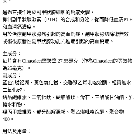
發。
グ
パ
通過直接作用於副甲狀腺細胞的鈣感受體，
ラ
抑制副甲狀腺激素（PTH）的合成和分泌，從而降低血清PTH
錠
和血清鈣濃度。
100
用於治療副甲狀腺癌引起的高血鈣症，副甲狀腺切除術無效
錠
或術後原發性副甲狀腺功能亢進症引起的高血鈣症。
透
析
主成分：
甲
每片含有Cinacalcet鹽酸鹽 27.55毫克（作為Cinacalcet的等效物
亢
為25毫克）。
副
副成分：
甲
藍色2號鋁湖、黃色氧化鐵、交聯聚乙烯吡咯烷酮、輕質無水
狀
二氧化矽、
腺
結晶纖維素、二氧化鈦、硬脂酸鎂、滑石、三醋酸甘油酯、乳
癌
糖水和物、
抑
羥丙甲纖維素、部分醋解澱粉、聚乙烯吡咯烷酮、聚合物
制
400。
副
甲
用法及用量：