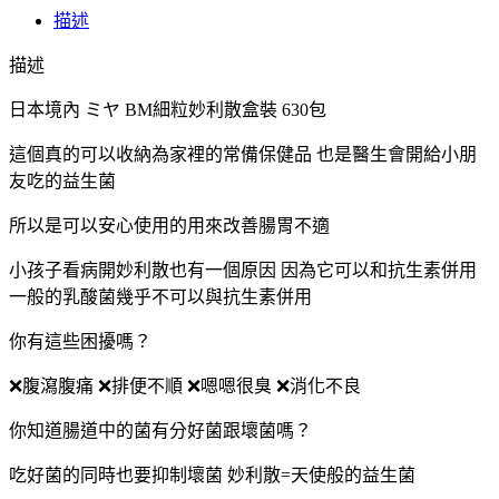
描述
時
內
描述
直
郵
日本境內 ミヤ BM細粒妙利散盒裝 630包
】
這個真的可以收納為家裡的常備保健品 也是醫生會開給小朋
日
友吃的益生菌
本
境
所以是可以安心使用的用來改善腸胃不適
內
ミ
小孩子看病開妙利散也有一個原因 因為它可以和抗生素併用
ヤ
一般的乳酸菌幾乎不可以與抗生素併用
BM
細
你有這些困擾嗎？
粒
❌腹瀉腹痛 ❌排便不順 ❌嗯嗯很臭 ❌消化不良
妙
利
你知道腸道中的菌有分好菌跟壞菌嗎？
散
盒
吃好菌的同時也要抑制壞菌 妙利散=天使般的益生菌
裝