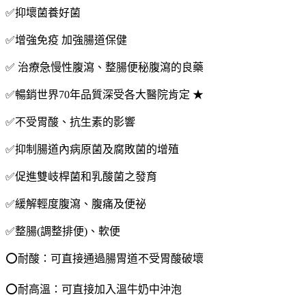
630
✅抑壞菌養好菌
包
✅增強免疫 加強腸道保健
數
量
✅ 治療急慢性腹瀉、整腸便秘腹瀉的良藥
✅暢銷世界70年品質深受各大醫院肯定 ★
✅不受胃酸、抗生素的影響
✅抑制腸道內病原菌及腐敗菌的增殖
✅促進雙岐桿菌和乳酸菌之發育
✅緩解輕度腹瀉、腹痛及便祕
✅整腸(調整排便)、軟便
⭕️耐酸：可直接通過腸胃道不受胃酸破壞
⭕️耐高溫：可直接加入溫牛奶中沖泡