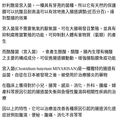
妙利散是宮入菌，一種具有芽孢的菌種，所以它有天然的保護
膜可以抗酸且耐高溫可以有效地進入腸道調整(近百分百)，達
到整腸的效果
宮入菌是不需要氧氣的厭氧菌，可在大腸萌發且繁殖，並具有
抑制腐敗菌繁殖的功能，可抑制對人體有害物質（氨類）的產
生
而酪酸菌（宮入菌） ，會產生酪酸、醋酸，腸內生理有機酸
之主要的構成成分，可促進腸道蠕動動，增強腸黏膜免疫功能
宮入菌(Clostridium butyrium MIYARISAN)是⼀種獨特的腸道有
益菌，⾃從在⽇本被發現之後，被使⽤於治療腸炎的藥物
在臨床上獲得對於小兒、腸胃、感染、消化、外科、腫瘤、婦
產科等原因引起的腸道菌失衡與急慢性腹瀉與相關性疾病的治
療
因以上的特性，它可以治療並改善各種原因引起的腸道消化道
症狀例如腹瀉、便秘、腹痛、消化不良等等