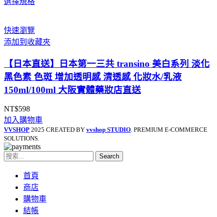
選擇規格
格
範
圍：
快速瀏覽
NT$7,950
添加到收藏夾
到
NT$15,590
【日本直送】日本第一三共 transino 美白系列 淡化
黑色素 色斑 增加透明感 清透感 化妝水/乳液
150ml/100ml 大阪實體藥妝店直送
NT$
598
加入購物車
VVSHOP
2025 CREATED BY
vvshop STUDIO
. PREMIUM E-COMMERCE
SOLUTIONS.
Search
首頁
商店
購物車
結帳