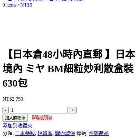
0
items
/
NT$
0
Click to enlarge
【日本倉48小時內直郵 】日本
境內 ミヤ BM細粒妙利散盒裝
630包
NT$
2,750
【日
立即購買
加入購物車
本
添加到收藏夾
倉
48
分類:
日本藥妝
,
現貨區
,
體內環保
標籤:
熱銷產品
小