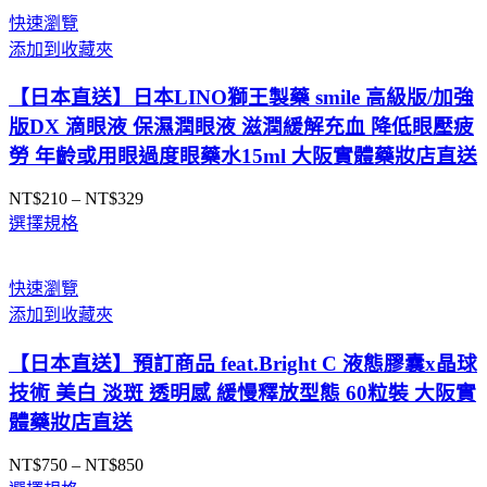
圍：
快速瀏覽
NT$660
添加到收藏夾
到
NT$1,269
【日本直送】日本LINO獅王製藥 smile 高級版/加強
版DX 滴眼液 保濕潤眼液 滋潤緩解充血 降低眼壓疲
勞 年齡或用眼過度眼藥水15ml 大阪實體藥妝店直送
NT$
210
–
NT$
329
價
選擇規格
格
範
圍：
快速瀏覽
NT$210
添加到收藏夾
到
NT$329
【日本直送】預訂商品 feat.Bright C 液態膠囊x晶球
技術 美白 淡斑 透明感 緩慢釋放型態 60粒裝 大阪實
體藥妝店直送
NT$
750
–
NT$
850
價