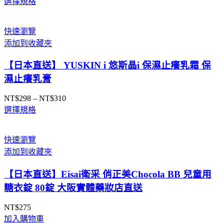
選擇規格
格
範
圍：
快速瀏覽
NT$750
添加到收藏夾
到
NT$850
【日本直送】 YUSKIN i 悠斯晶i 保濕止癢乳霜 保
濕止癢乳膏
NT$
298
–
NT$
310
價
選擇規格
格
範
圍：
快速瀏覽
NT$298
添加到收藏夾
到
NT$310
【日本直送】Eisai衛采 俏正美Chocola BB 兒童用
糖衣錠 80錠 大阪實體藥妝店直送
NT$
275
加入購物車