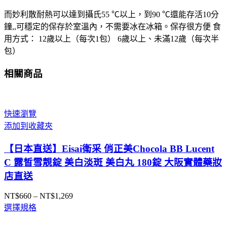
而妙利散耐熱可以達到攝氏55 ℃以上，到90 ℃還能存活10分
鐘,,可穩定的保存於室溫內，不需要冰在冰箱。保存很方便 食
用方式： 12歲以上（每次1包） 6歲以上、未滿12歲（每次半
包）
相關商品
快速瀏覽
添加到收藏夾
【日本直送】Eisai衛采 俏正美Chocola BB Lucent
C 露皙雪靚錠 美白淡斑 美白丸 180錠 大阪實體藥妝
店直送
NT$
660
–
NT$
1,269
價
選擇規格
格
範