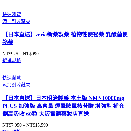
快速瀏覽
添加到收藏夾
【日本直送】zeria新藥製藥 植物性便祕藥 乳酸菌便
祕藥
NT$
925
–
NT$
990
價
選擇規格
格
範
圍：
快速瀏覽
NT$925
添加到收藏夾
到
NT$990
【日本直送】日本明治製藥 本土版 NMN10000mg
PLUS 加強版 高含量 煙酰胺單核苷酸 增強型 補充
劑高吸收 60粒 大阪實體藥妝店直送
NT$
7,950
–
NT$
15,590
價