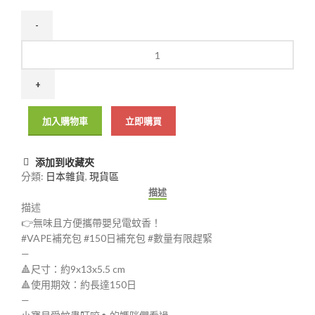
加入購物車
立即購買
添加到收藏夾
分類:
日本雜貨
,
現貨區
描述
描述
👉無味且方便攜帶嬰兒電蚊香！
#VAPE補充包 #150日補充包 #數量有限趕緊
—
🔺尺寸：約9x13x5.5 cm
🔺使用期效：約長達150日
—