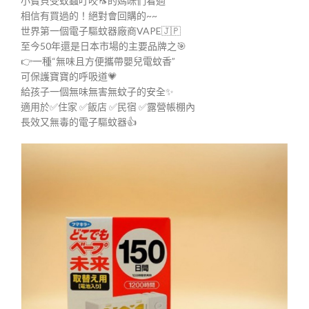
小寶貝受蚊蟲叮咬🦟的媽咪們看過
相信有買過的！絕對會回購的~~
世界第一個電子驅蚊器廠商VAPE🇯🇵
至今50年還是日本市場的主要品牌之🎯
👉一種“無味且方便攜帶嬰兒電蚊香”
可保護寶寶的呼吸道💗
給孩子一個無味無害無蚊子的安全✨
適用於✅住家 ✅飯店 ✅民宿 ✅露營帳棚內
長效又無毒的電子驅蚊器👍