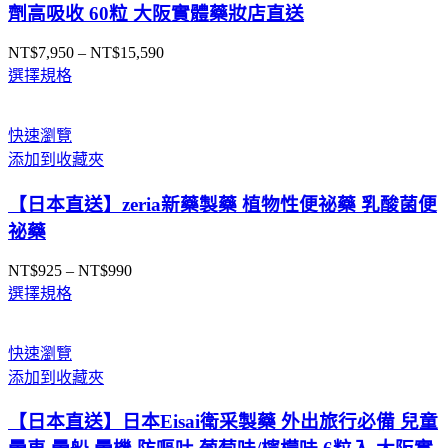
劑高吸收 60粒 大阪實體藥妝店直送
NT$
7,950
–
NT$
15,590
價
選擇規格
格
範
圍：
快速瀏覽
NT$7,950
添加到收藏夾
到
NT$15,590
【日本直送】zeria新藥製藥 植物性便祕藥 乳酸菌便
祕藥
NT$
925
–
NT$
990
價
選擇規格
格
範
圍：
快速瀏覽
NT$925
添加到收藏夾
到
NT$990
【日本直送】日本Eisai衛采製藥 外出旅行必備 兒童