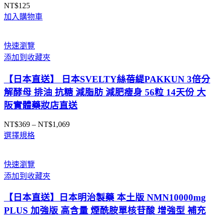
NT$
125
加入購物車
快速瀏覽
添加到收藏夾
【日本直送】 日本SVELTY絲蓓緹PAKKUN 3倍分
解酵母 排油 抗糖 減脂肪 減肥瘦身 56粒 14天份 大
阪實體藥妝店直送
NT$
369
–
NT$
1,069
價
選擇規格
格
範
圍：
快速瀏覽
NT$369
添加到收藏夾
到
NT$1,069
【日本直送】日本明治製藥 本土版 NMN10000mg
PLUS 加強版 高含量 煙酰胺單核苷酸 增強型 補充