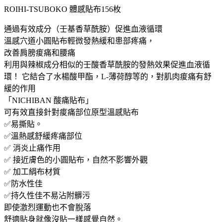
貼
ROIHI-TSUBOKO 體感貼布156枚
布
156
通過有效成分（壬基香草酰胺）促進血液循環
枚
溫感穴道小圓貼布輕微發熱緩和患部疼痛，
數
改善肩膀痠痛和腰痛
量
利用與辣椒成分相似的壬酸香草酰胺的發熱效果促進血液循
環！ 它結合了水楊酸甲酯，L-薄荷醇等的，對肌肉痠痛有舒
緩的作用
「NICHIBAN 酸痛貼布」
可有效直接針對痠痛部位原型溫感貼布
✅易撕貼。
✅溫熱感舒緩疼痛部位
✅ 消炎止痛作用
✅ 接近膚色的小圓貼布，自然不影響外觀
✅ 加工絹布材質
✅防水性佳
✅持久性佳不易沾附髒污
即使激烈運動也不會脫落
舒適貼身就像沒貼一樣感覺自然。