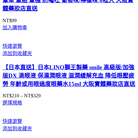
暈車 暈船 暈機 防嘔吐 葡萄味/檸檬味 6粒入 大阪實
體藥妝店直送
NT$
99
加入購物車
快速瀏覽
添加到收藏夾
【日本直送】日本LINO獅王製藥 smile 高級版/加強
版DX 滴眼液 保濕潤眼液 滋潤緩解充血 降低眼壓疲
勞 年齡或用眼過度眼藥水15ml 大阪實體藥妝店直送
NT$
210
–
NT$
329
價
選擇規格
格
範
圍：
快速瀏覽
NT$210
添加到收藏夾
到
NT$329