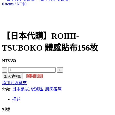
0
items
/
NT$
0
Click to enlarge
【日本代購】ROIHI-
TSUBOKO 體感貼布156枚
NT$
350
【日
立即購買
加入購物車
本
添加到收藏夾
代
分類:
購】
日本藥妝
,
現貨區
,
肌肉痠痛
ROIHI-
TSUBOKO
描述
體
描述
感