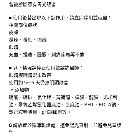
曾被診斷患有青光眼者
■ 使用後若出現以下副作用，請立即停用並就醫：
相關部位症狀
皮膚
發疹、發紅、搔癢
眼睛
充血、搔癢、腫脹、刺痛疼痛等不適
■ 以下情況請停止使用並諮詢醫師：
眼睛模糊情況未改善
使用約 5～6 天仍無明顯改善
📌 添加物
硼酸、硼砂、氯化鉀、薄荷醇、樟腦、龍腦、尤加利
油、聚氧乙烯氫化蓖麻油、芝麻油、BHT、EDTA鈉、
聚己胺鹽酸鹽、pH調節劑等。
🔒 請放置於陰涼乾燥處，避免陽光直射，並避免兒童誤