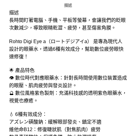
描述
描述
長時間盯著電腦、手機、平板等螢幕，會讓我們的眨眼
次數減少，導致眼睛乾澀、疲勞，甚至傷害角膜。
Rohto Digi Eye a（ロートデジアイa） 是專為現代人
設計的眼藥水，透過6種有效成分，幫助數位疲勞眼快
速修復！
🌟 產品特色
👁 數位時代對應眼藥水：針對長時間使用數位裝置造成
的眼壓、肌肉疲勞與發炎設計。
🔮 數位風格紫色製劑：充滿科技感的透明紫色眼藥水，
視覺也療癒。
💧 6種有效成分：
アズレン磺酸鈉：緩解眼部發炎、鎮定不適
維他命B12：修復睫狀肌（對焦肌肉）疲勞