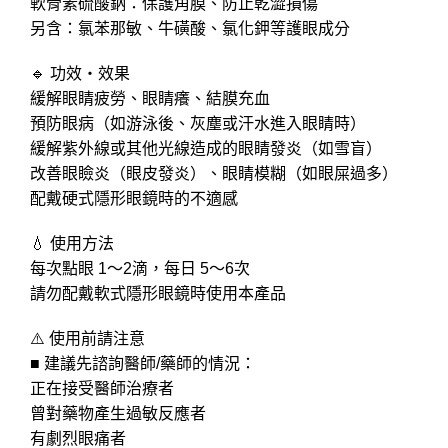
軟骨素硫酸鈉：保護角膜、防止乾澀損傷
另含：氯苯那敏、牛磺酸、氯化鉀等護眼成分
🔹 功效・效果
緩解眼睛疲勞、眼睛癢、結膜充血
預防眼病（如游泳後、灰塵或汗水進入眼睛時）
緩解紫外線或其他光線造成的眼睛發炎（如雪盲）
改善眼瞼炎（眼皮發炎）、眼睛模糊（如眼屎過多）
配戴硬式隱形眼鏡時的不適感
💧 使用方法
每次點眼 1～2滴，每日 5～6次
請勿配戴軟式隱形眼鏡時使用本產品
⚠️ 使用前請注意
■ 建議先諮詢醫師/藥師的情況：
正在接受醫師治療者
曾對藥物產生過敏反應者
有劇烈眼痛者