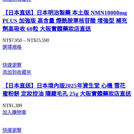
到
NT$1,269
【日本直送】日本明治製藥 本土版 NMN10000mg
PLUS 加強版 高含量 煙酰胺單核苷酸 增強型 補充
劑高吸收 60粒 大阪實體藥妝店直送
NT$
7,950
–
NT$
15,590
價
選擇規格
格
範
圍：
快速瀏覽
NT$7,950
添加到收藏夾
到
NT$15,590
【日本直送】日本境內版2025年資生堂 心機 雪花
蜜粉餅 定妝控油 隱藏毛孔 25g 大阪實體藥妝店直送
NT$
1,389
加入購物車
快速瀏覽