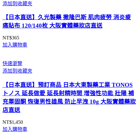
添加到收藏夾
【日本直送】久光製藥 撒隆巴斯 肌肉疲勞 消炎痠
痛貼布 120/140枚 大阪實體藥妝店直送
NT$
365
加入購物車
快速瀏覽
添加到收藏夾
【日本直送】預訂商品 日本大東製藥工業 TONOS
トノス 延長做愛 延長射精時間 增強性功能 壯陽 補
充睪固酮 恢復男性雄風 防止早洩 10g 大阪實體藥妝
店直送
NT$
1,450
加入購物車