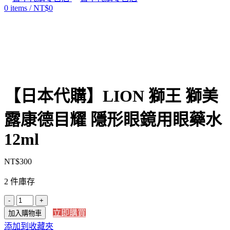
0
items
/
NT$
0
Click to enlarge
【日本代購】LION 獅王 獅美
露康德目耀 隱形眼鏡用眼藥水
12ml
NT$
300
2 件庫存
【日
立即購買
加入購物車
本
添加到收藏夾
代