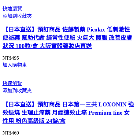
快速瀏覽
添加到收藏夾
【日本直送】預訂商品 佐藤製藥 Picolax 低刺激性
便祕藥 幫助代謝 經常性便秘 火氣大 腹脹 改善皮膚
狀況 100粒/盒 大阪實體藥妝店直送
NT$
495
加入購物車
快速瀏覽
添加到收藏夾
【日本直送】預訂商品 日本第一三共 LOXONIN 強
效退燒 生理止痛藥 月經速效止痛 Premium fine 女
性用 粉色高級版 24錠/盒
NT$
469