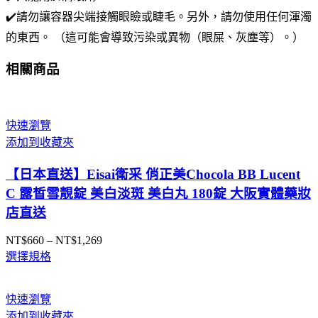
12ml
✔️請勿讓容器尖端接觸眼瞼或睫毛。另外，請勿使用任何渾濁
數
的東西。 （這可能會導致污染或異物（眼屎、灰塵等）。）
量
相關商品
快速瀏覽
添加到收藏夾
【日本直送】Eisai衛采 俏正美Chocola BB Lucent
C 露皙雪靚錠 美白淡斑 美白丸 180錠 大阪實體藥妝
店直送
NT$
660
–
NT$
1,269
價
選擇規格
格
範
圍：
快速瀏覽
NT$660
添加到收藏夾