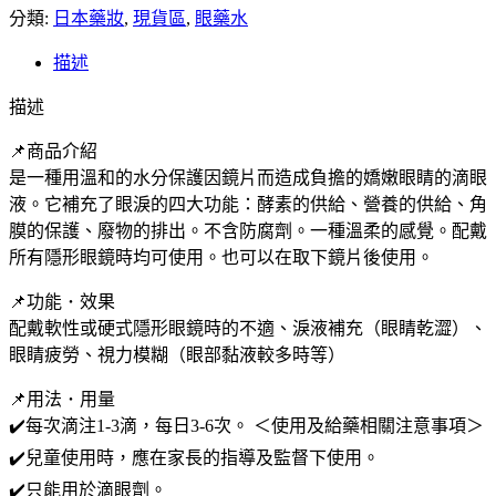
分類:
購】
日本藥妝
,
現貨區
,
眼藥水
LION
描述
獅
王
描述
獅
美
📌商品介紹
露
是一種用溫和的水分保護因鏡片而造成負擔的嬌嫩眼睛的滴眼
康
液。它補充了眼淚的四大功能：酵素的供給、營養的供給、角
德
膜的保護、廢物的排出。不含防腐劑。一種溫柔的感覺。配戴
目
所有隱形眼鏡時均可使用。也可以在取下鏡片後使用。
耀
📌功能 ･ 效果
隱
配戴軟性或硬式隱形眼鏡時的不適、淚液補充（眼睛乾澀）、
形
眼睛疲勞、視力模糊（眼部黏液較多時等）
眼
鏡
📌用法 ･ 用量
用
✔️每次滴注1-3滴，每日3-6次。 ＜使用及給藥相關注意事項＞
眼
✔️兒童使用時，應在家長的指導及監督下使用。
藥
✔️只能用於滴眼劑。
水