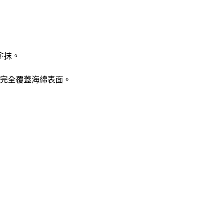
塗抹。
會完全覆蓋海綿表面。