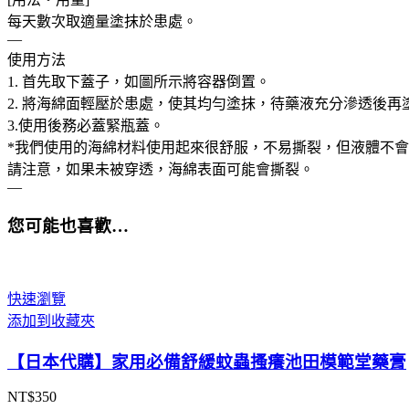
炎
每天數次取適量塗抹於患處。
—
液
使用方法
數
1. 首先取下蓋子，如圖所示將容器倒置。
量
2. 將海綿面輕壓於患處，使其均勻塗抹，待藥液充分滲透後再
3.使用後務必蓋緊瓶蓋。
*我們使用的海綿材料使用起來很舒服，不易撕裂，但液體不
請注意，如果未被穿透，海綿表面可能會撕裂。
—
您可能也喜歡…
快速瀏覽
添加到收藏夾
【日本代購】家用必備舒緩蚊蟲搔癢池田模範堂藥膏
NT$
350