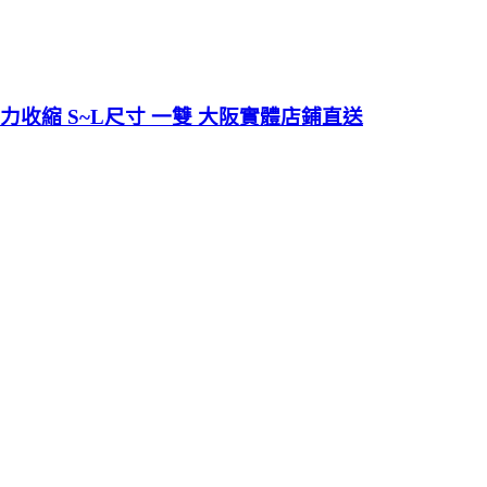
強力收縮 S~L尺寸 一雙 大阪實體店鋪直送