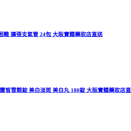
難 擴張支氣管 24包 大阪實體藥妝店直送
nt C 露皙雪靚錠 美白淡斑 美白丸 180錠 大阪實體藥妝店