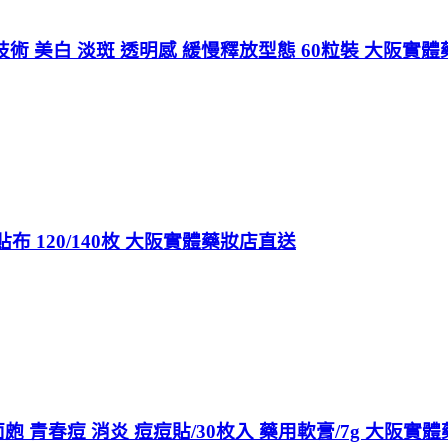
x晶球技術 美白 淡斑 透明感 緩慢釋放型態 60粒裝 大阪實
 120/140枚 大阪實體藥妝店直送
面皰 青春痘 消炎 痘痘貼/30枚入 藥用軟膏/7g 大阪實