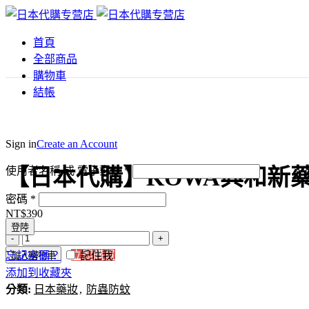
首頁
全部商品
購物車
結帳
Click to enlarge
Sign in
Create an Account
【日本代購】KOWA興和新藥 護
使用者名稱 或 電子郵件
*
密碼
*
NT$
390
登陸
【日
立即購買
忘記密碼？
記住我
加入購物車
本
添加到收藏夾
代
分類:
購】
日本藥妝
,
防蟲防蚊
KOWA