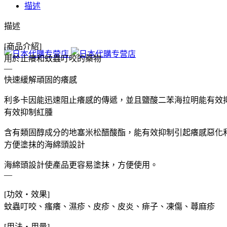
描述
興
和
描述
新
藥
[商品介紹]
護
用於止癢和蚊蟲叮咬的藥物
那
—
快速緩解頑固的癢感
酷
涼
利多卡因能迅速阻止癢感的傳遞，並且鹽酸二苯海拉明能有效
液
有效抑制紅腫
una
kowa
cool
含有類固醇成分的地塞米松醋酸酯，能有效抑制引起癢感惡化
α
方便塗抹的海綿頭設計
蚊
海綿頭設計使產品更容易塗抹，方便使用。
蟲
—
叮
咬
[功效・效果]
止
蚊蟲叮咬、瘙癢、濕疹、皮疹、皮炎、痱子、凍傷、蕁麻疹
癢
消
[用法・用量]