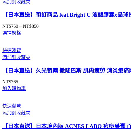
添加到收藏夾
到
NT$1,269
【日本直送】預訂商品 feat.Bright C 液態膠囊
NT$
750
–
NT$
850
價
選擇規格
格
範
圍：
快速瀏覽
NT$750
添加到收藏夾
到
NT$850
【日本直送】久光製藥 撒隆巴斯 肌肉疲勞 消炎痠痛貼布
NT$
365
加入購物車
快速瀏覽
添加到收藏夾
【日本直送】日本境內版 ACNES LABO 痘痘藥膏 