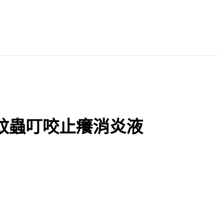
 α 蚊蟲叮咬止癢消炎液