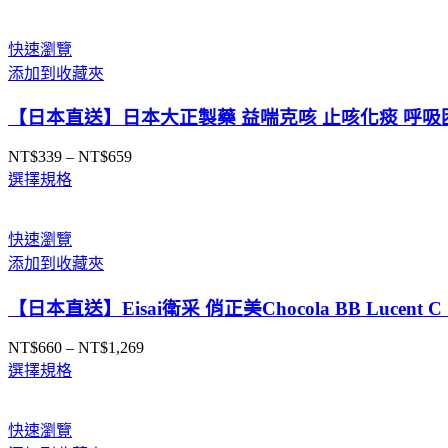
快速瀏覽
添加到收藏夾
【日本直送】日本大正製藥 益喘克咳 止咳化痰 呼吸困
NT$
339
–
NT$
659
價
選擇規格
格
範
圍：
快速瀏覽
NT$339
添加到收藏夾
到
NT$659
【日本直送】Eisai衛采 俏正美Chocola BB Luce
NT$
660
–
NT$
1,269
價
選擇規格
格
範
圍：
快速瀏覽
NT$660