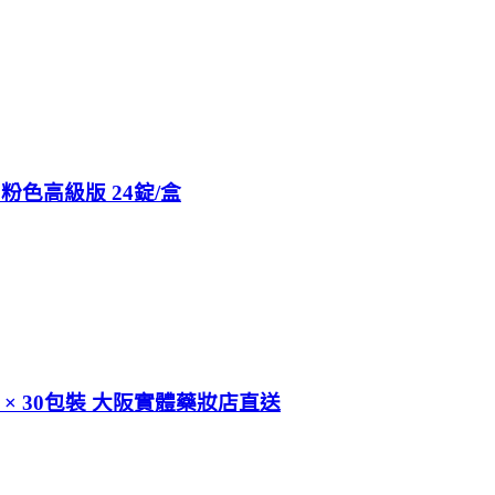
 粉色高級版 24錠/盒
4g × 30包裝 大阪實體藥妝店直送