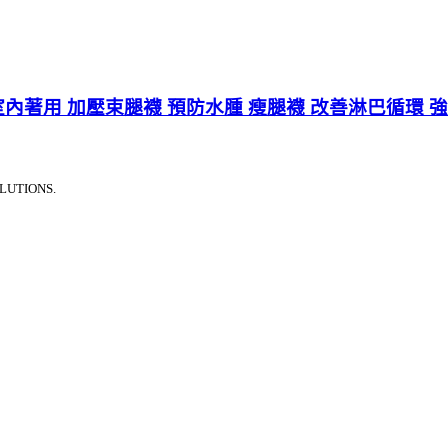
LK 室內著用 加壓束腿襪 預防水腫 瘦腿襪 改善淋巴循環 
LUTIONS.