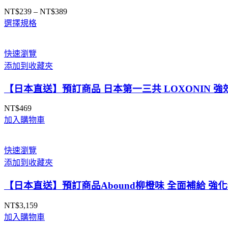
NT$
239
–
NT$
389
價
選擇規格
格
範
圍：
快速瀏覽
NT$239
添加到收藏夾
到
NT$389
【日本直送】預訂商品 日本第一三共 LOXONIN 強效退燒
NT$
469
加入購物車
快速瀏覽
添加到收藏夾
【日本直送】預訂商品Abound柳橙味 全面補給 強化修復力 
NT$
3,159
加入購物車