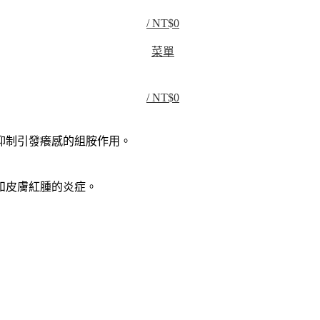
/
NT$
0
菜單
/
NT$
0
抑制引發癢感的組胺作用。
和皮膚紅腫的炎症。