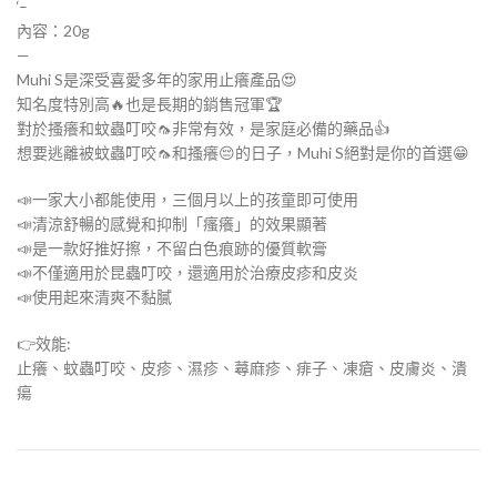
‘–
內容：20g
—
Muhi S是深受喜愛多年的家用止癢產品😍
知名度特別高🔥也是長期的銷售冠軍🏆
對於搔癢和蚊蟲叮咬🦟非常有效，是家庭必備的藥品👍
想要逃離被蚊蟲叮咬🦟和搔癢😔的日子，Muhi S絕對是你的首選😁
📣一家大小都能使用，三個月以上的孩童即可使用
📣清涼舒暢的感覺和抑制「瘙癢」的效果顯著
📣是一款好推好擦，不留白色痕跡的優質軟膏
📣不僅適用於昆蟲叮咬，還適用於治療皮疹和皮炎
📣使用起來清爽不黏膩
👉效能:
止癢、蚊蟲叮咬、皮疹、濕疹、蕁麻疹、痱子、凍瘡、皮膚炎、潰
瘍