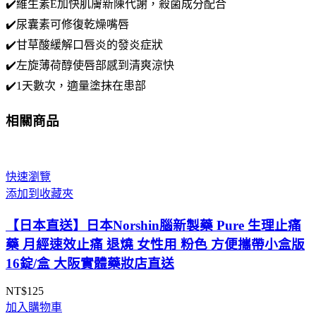
✔️維生素E加快肌膚新陳代謝，殺菌成分配合
✔️尿囊素可修復乾燥嘴唇
✔️甘草酸緩解口唇炎的發炎症狀
✔️左旋薄荷醇使唇部感到清爽涼快
✔️1天數次，適量塗抹在患部
相關商品
快速瀏覽
添加到收藏夾
【日本直送】日本Norshin腦新製藥 Pure 生理止痛
藥 月經速效止痛 退燒 女性用 粉色 方便攜帶小盒版
16錠/盒 大阪實體藥妝店直送
NT$
125
加入購物車