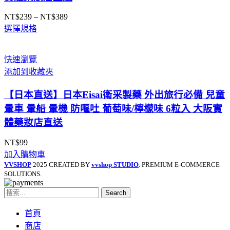
NT$
239
–
NT$
389
價
選擇規格
格
範
圍：
快速瀏覽
NT$239
添加到收藏夾
到
NT$389
【日本直送】日本Eisai衛采製藥 外出旅行必備 兒童
暈車 暈船 暈機 防嘔吐 葡萄味/檸檬味 6粒入 大阪實
體藥妝店直送
NT$
99
加入購物車
VVSHOP
2025 CREATED BY
vvshop STUDIO
. PREMIUM E-COMMERCE
SOLUTIONS.
Search
首頁
商店