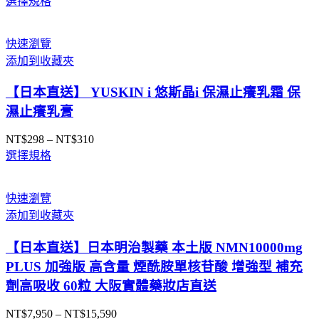
選擇規格
格
範
圍：
快速瀏覽
NT$369
添加到收藏夾
到
NT$1,069
【日本直送】 YUSKIN i 悠斯晶i 保濕止癢乳霜 保
濕止癢乳膏
NT$
298
–
NT$
310
價
選擇規格
格
範
圍：
快速瀏覽
NT$298
添加到收藏夾
到
NT$310
【日本直送】日本明治製藥 本土版 NMN10000mg
PLUS 加強版 高含量 煙酰胺單核苷酸 增強型 補充
劑高吸收 60粒 大阪實體藥妝店直送
NT$
7,950
–
NT$
15,590
價