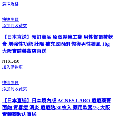
選擇規格
格
範
圍：
快速瀏覽
NT$7,950
添加到收藏夾
到
NT$15,590
【日本直送】預訂商品 原澤製藥工業 男性賀爾蒙軟
膏 增強性功能 壯陽 補充睪固酮 恢復男性雄風 10g
大阪實體藥妝店直送
NT$
1,450
加入購物車
快速瀏覽
添加到收藏夾
【日本直送】日本境內版 ACNES LABO 痘痘藥膏
面皰 青春痘 消炎 痘痘貼/30枚入 藥用軟膏/7g 大阪
實體藥妝店直送