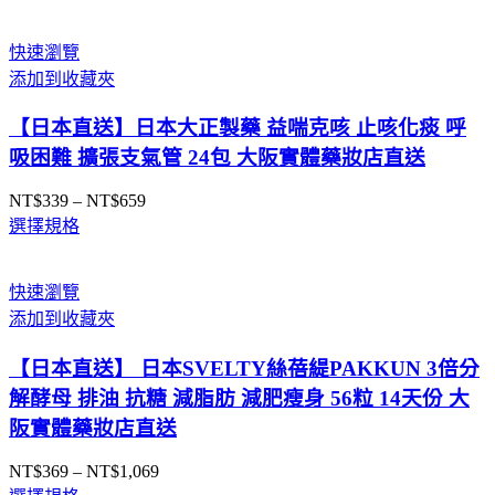
快速瀏覽
添加到收藏夾
【日本直送】日本大正製藥 益喘克咳 止咳化痰 呼
吸困難 擴張支氣管 24包 大阪實體藥妝店直送
NT$
339
–
NT$
659
價
選擇規格
格
範
圍：
快速瀏覽
NT$339
添加到收藏夾
到
NT$659
【日本直送】 日本SVELTY絲蓓緹PAKKUN 3倍分
解酵母 排油 抗糖 減脂肪 減肥瘦身 56粒 14天份 大
阪實體藥妝店直送
NT$
369
–
NT$
1,069
價