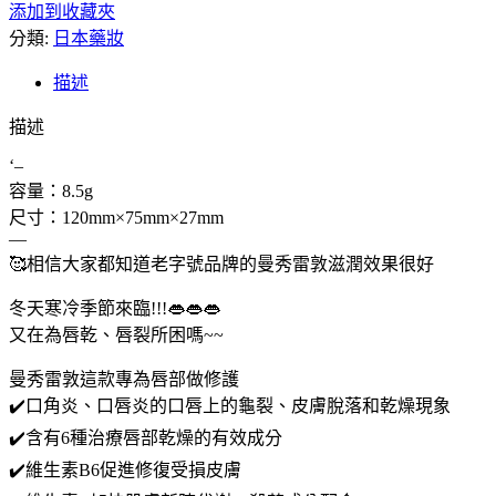
添加到收藏夾
代
分類:
購】
日本藥妝
K
描述
日
本
描述
曼
秀
‘–
容量：8.5g
雷
尺寸：120mm×75mm×27mm
敦
—
唇
🥰相信大家都知道老字號品牌的曼秀雷敦滋潤效果很好
裂
舒
冬天寒冷季節來臨!!!👄👄👄
緩
又在為唇乾、唇裂所困嗎~~
修
護
曼秀雷敦這款專為唇部做修護
膏
✔️口角炎、口唇炎的口唇上的龜裂、皮膚脫落和乾燥現象
8.5g
✔️含有6種治療唇部乾燥的有效成分
數
✔️維生素B6促進修復受損皮膚
量