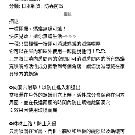
分類:
日本雜貨
,
防蟲防蚊
描述
描述
一噴即殺，螞蟻無處可逃！
快速見效，還你無蟻生活~✨✨✨
一種只需輕輕一按即可消滅螞蟻的滅蟻噴霧
它可以在屋內和屋外使用一起擺脫他們！🥰🥰
只需將其噴向房間內的空間即可消滅房間內的所有螞蟻
寬噴嘴將活性成分擴散到每個角落，讓您消滅隱藏在家
具後方的螞蟻
⛔向洞穴射擊！以防止進入和退出
當噴灑在戶外的螞蟻洞穴上時，活性成分會保留在洞穴
周圍，並在長達兩週的時間內防止螞蟻離開洞穴
※效果因使用環境而異
⛔咻咻上路！防止入侵
只需噴灑在窗扇、門框、牆壁和地板的縫隙以及螞蟻可