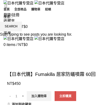
首頁
全部商品
購物車
結帳
登陸/註冊
收藏夾
SEARCH
0
items
/
NT$
0
菜單
Start typing to see posts you are looking for.
0
items
/
NT$
0
Click to enlarge
【日本代購】Fumakilla 居家防蟻噴霧 60回
NT$
450
加入購物車
立即購買
添加到收藏夾