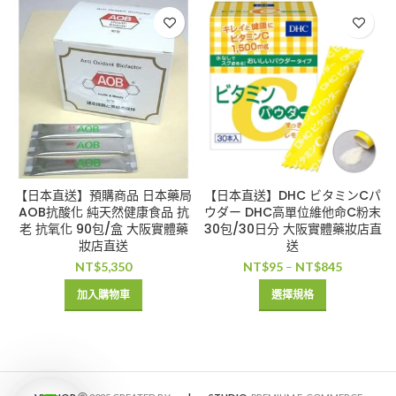
【日本直送】預購商品 日本藥局
【日本直送】DHC ビタミンCパ
AOB抗酸化 純天然健康食品 抗
ウダー DHC高單位維他命C粉末
老 抗氧化 90包/盒 大阪實體藥
30包/30日分 大阪實體藥妝店直
妝店直送
送
NT$
5,350
NT$
95
–
NT$
845
加入購物車
選擇規格