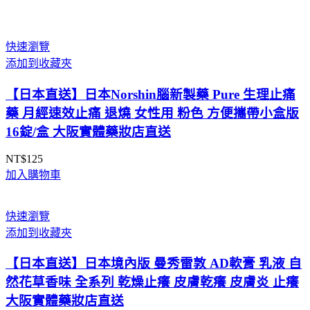
快速瀏覽
添加到收藏夾
【日本直送】日本Norshin腦新製藥 Pure 生理止痛
藥 月經速效止痛 退燒 女性用 粉色 方便攜帶小盒版
16錠/盒 大阪實體藥妝店直送
NT$
125
加入購物車
快速瀏覽
添加到收藏夾
【日本直送】日本境內版 曼秀雷敦 AD軟膏 乳液 自
然花草香味 全系列 乾燥止癢 皮膚乾癢 皮膚炎 止癢
大阪實體藥妝店直送