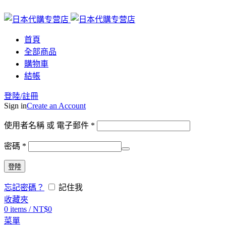
首頁
全部商品
購物車
結帳
登陸/註冊
Sign in
Create an Account
使用者名稱 或 電子郵件
*
密碼
*
登陸
忘記密碼？
記住我
收藏夾
0
items
/
NT$
0
菜單