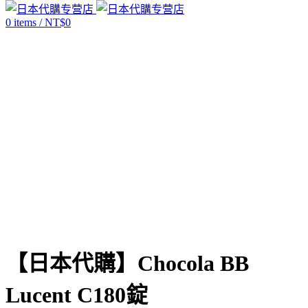
0
items
/
NT$
0
Click to enlarge
【日本代購】Chocola BB
Lucent C180錠