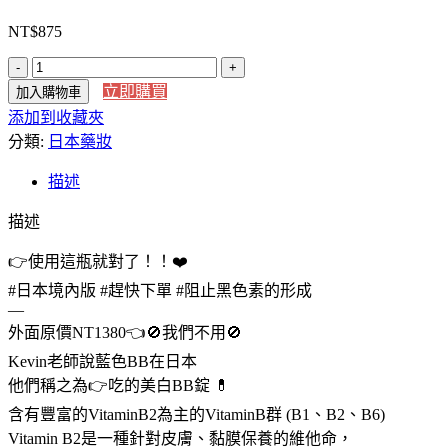
NT$
875
【日
立即購買
加入購物車
本
添加到收藏夾
代
分類:
購】
日本藥妝
Chocola
BB
描述
Lucent
C180
描述
錠
👉使用這瓶就對了！！❤️
數
量
#日本境內版 #趕快下單 #阻止黑色素的形成
—
外面原價NT1380👈🚫我們不用🚫
Kevin老師說藍色BB在日本
他們稱之為👉吃的美白BB錠 💊
含有豐富的VitaminB2為主的VitaminB群 (B1、B2、B6)
Vitamin B2是一種針對皮膚、黏膜保養的維他命，