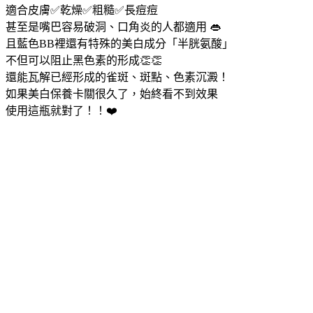
適合皮膚✅乾燥✅粗糙✅長痘痘
甚至是嘴巴容易破洞、口角炎的人都適用 👄
且藍色BB裡還有特殊的美白成分「半胱氨酸」
不但可以阻止黑色素的形成👏👏
還能瓦解已經形成的雀斑、斑點、色素沉澱！
如果美白保養卡關很久了，始終看不到效果
使用這瓶就對了！！❤️