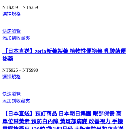
NT$
259
–
NT$
359
價
選擇規格
格
範
圍：
快速瀏覽
NT$259
添加到收藏夾
到
NT$359
【日本直送】zeria新藥製藥 植物性便祕藥 乳酸菌便
祕藥
NT$
925
–
NT$
990
價
選擇規格
格
範
圍：
快速瀏覽
NT$925
添加到收藏夾
到
NT$990
【日本直送】預訂商品 日本朝日集團 眼部保養 高
單位葉黃素 預防白內障 黃斑部病變 改善視力 手機