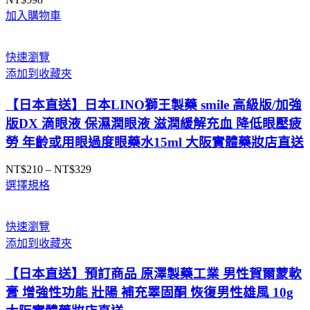
加入購物車
快速瀏覽
添加到收藏夾
【日本直送】日本LINO獅王製藥 smile 高級版/加強
版DX 滴眼液 保濕潤眼液 滋潤緩解充血 降低眼壓疲
勞 年齡或用眼過度眼藥水15ml 大阪實體藥妝店直送
NT$
210
–
NT$
329
價
選擇規格
格
範
圍：
快速瀏覽
NT$210
添加到收藏夾
到
NT$329
【日本直送】預訂商品 原澤製藥工業 男性賀爾蒙軟
膏 增強性功能 壯陽 補充睪固酮 恢復男性雄風 10g