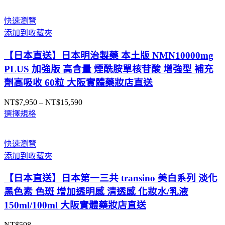
範
圍：
快速瀏覽
NT$369
添加到收藏夾
到
NT$1,069
【日本直送】日本明治製藥 本土版 NMN10000mg
PLUS 加強版 高含量 煙酰胺單核苷酸 增強型 補充
劑高吸收 60粒 大阪實體藥妝店直送
NT$
7,950
–
NT$
15,590
價
選擇規格
格
範
圍：
快速瀏覽
NT$7,950
添加到收藏夾
到
NT$15,590
【日本直送】日本第一三共 transino 美白系列 淡化
黑色素 色斑 增加透明感 清透感 化妝水/乳液
150ml/100ml 大阪實體藥妝店直送
NT$
598