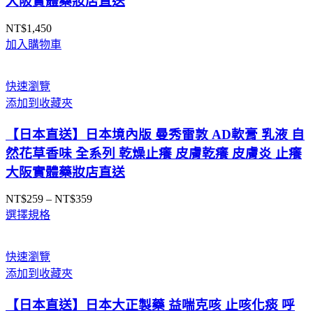
大阪實體藥妝店直送
NT$
1,450
加入購物車
快速瀏覽
添加到收藏夾
【日本直送】日本境內版 曼秀雷敦 AD軟膏 乳液 自
然花草香味 全系列 乾燥止癢 皮膚乾癢 皮膚炎 止癢
大阪實體藥妝店直送
NT$
259
–
NT$
359
價
選擇規格
格
範
圍：
快速瀏覽
NT$259
添加到收藏夾
到
NT$359
【日本直送】日本大正製藥 益喘克咳 止咳化痰 呼