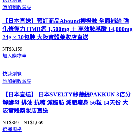
快速瀏覽
添加到收藏夾
【日本直送】預訂商品Abound柳橙味 全面補給 強
化修復力 HMB鈣 1,500mg ＋ 高效胺基酸 14,000mg
24g × 30包裝 大阪實體藥妝店直送
NT$
3,159
加入購物車
快速瀏覽
添加到收藏夾
【日本直送】 日本SVELTY絲蓓緹PAKKUN 3倍分
解酵母 排油 抗糖 減脂肪 減肥瘦身 56粒 14天份 大
阪實體藥妝店直送
NT$
369
–
NT$
1,069
價
選擇規格
格