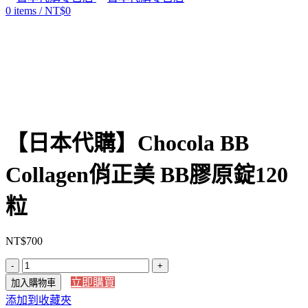
0
items
/
NT$
0
Click to enlarge
【日本代購】Chocola BB
Collagen俏正美 BB膠原錠120
粒
NT$
700
【日
立即購買
加入購物車
本
添加到收藏夾
代