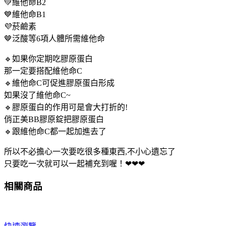
💚維他命B2
💙維他命B1
💜菸鹼素
🤎泛酸等6項人體所需維他命
🔹如果你定期吃膠原蛋白
那一定要搭配維他命C
🔹維他命C可促進膠原蛋白形成
如果沒了維他命C~
🔹膠原蛋白的作用可是會大打折的!
俏正美BB膠原錠把膠原蛋白
🔹跟維他命C都一起加進去了
所以不必擔心一次要吃很多種東西,不小心遺忘了
只要吃一次就可以一起補充到喔！❤❤❤
相關商品