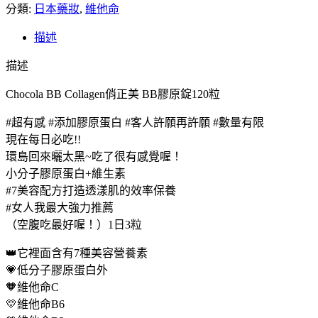
分類:
購】
日本藥妝
,
維他命
Chocola
BB
描述
Collagen
俏
描述
正
Chocola BB Collagen俏正美 BB膠原錠120粒
美
BB
#超有感 #添加膠原蛋白 #客人許願再許願 #數量有限
膠
現在每日必吃!!
原
環島回來曬太黑~吃了很有感覺喔！
錠
小分子膠原蛋白+維生素
120
#7美容配方打造透漾肌的效率保養
粒
#女人我最大強力推薦
數
（空腹吃最好喔！）1日3粒
量
👑它裡面含有7種美容營養素
💗低分子膠原蛋白外
🧡維他命C
💛維他命B6