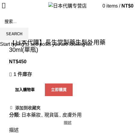
0
items
/
NT$
0
SEARCH
Click to enlarge
【日本代購】長生堂製藥生髮外用藥
Start typing to see posts you are looking for.
30ml(單瓶)
NT$
450
1 件庫存
加入購物車
立即購買
添加到收藏夾
分類:
日本藥妝
,
現貨區
,
皮膚外用
描述
描述