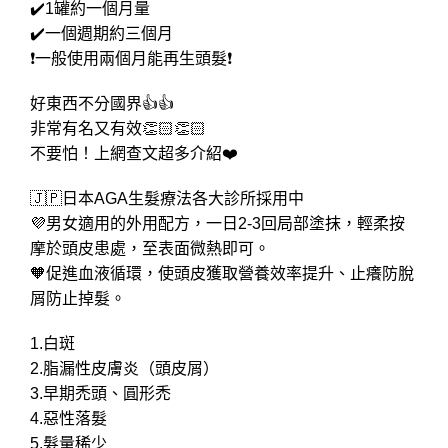
✔️1罐約一個月量
✔️一個週期約三個月
❗️一般使用兩個月能再生頭髮❗️
好東西不分國界👍👍
非常有名又有效👏🏻👏🏻
不要怕！上網查文超多介紹❤️
🇯🇵日本AGA生髮療法各大診所採用中
💜男女適用的外用配方，一日2-3回局部塗抹，輕柔按
摩於頭皮患處，至表面微熱即可。
🧡促進血液循環，使頭皮獲取營養效率提升、止癢防脫
屑防止掉髮。
1.白斑
2.脂漏性皮膚炎（頭皮屑）
3.早期禿頭、圓形禿
4.惡性落髮
5.髮量稀少