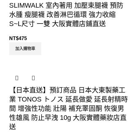
SLIMWALK 室內著用 加壓束腿襪 預防
水腫 瘦腿襪 改善淋巴循環 強力收縮
S~L尺寸 一雙 大阪實體店鋪直送
NT$
475
加入購物車
【日本直送】預訂商品 日本大東製藥工
業 TONOS トノス 延長做愛 延長射精時
間 增強性功能 壯陽 補充睪固酮 恢復男
性雄風 防止早洩 10g 大阪實體藥妝店直
送