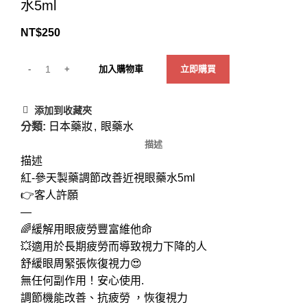
水5ml
NT$
250
加入購物車
立即購買
添加到收藏夾
分類:
日本藥妝
,
眼藥水
描述
描述
紅-參天製藥調節改善近視眼藥水5ml
👉客人許願
—
🌈緩解用眼疲勞豐富維他命
💥適用於長期疲勞而導致視力下降的人
舒緩眼周緊張恢復視力😍
無任何副作用！安心使用.
調節機能改善、抗疲勞 ，恢復視力