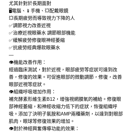
尤其針對於長期面對
🖥電腦、📱手機、💥配戴眼鏡
💥長期疲勞而導致視力下降的人
✅調節視力改善近視
✅治療近視眼藥水 調節眼部機能
✅緩解疲勞修復眼神經萎縮
✅抗疲勞經典爆款眼藥水
—
👁️機能改善作用：
經過臨床測試，對於近視，眼部疲勞等症狀可達到改
善，修復的效果。可促進眼部的微動調節，修復，改善
眼部近視等症狀。
👁️組織呼吸增加作用：
補充酵素形維生素B12，增強視網膜氧的補給。修復眼
部神經萎縮，和神經收縮力低下的症狀，恢復組織呼
吸。添加了決明子氯胺和AMP兩種藥劑，以達到對眼部
肌肉，眼球等修復效果的增加。
👁️對於神經興奮傳導功能的效果：