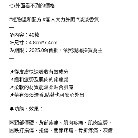
👈外面看不到的價格
#植物溫和配方 #客人大力許願 #淡淡香氣
—
🎯內容：40枚
🎯尺寸：4.8cm*7.4cm
🎯期限：2025.09(首批，依照現場採買為主
—
📌從皮膚快速吸收有效成分,
📌緩和疲勞及肌肉的疼痛感
📌柔軟的材質能溫柔貼合肌膚
📌帶有淡淡清香,貼著也可安心外出
🔔功能 ･ 效果：
🆗頸部僵硬、背部疼痛、肌肉疼痛、肌肉疲勞、
🆗跌打損傷、扭傷、關節疼痛、骨折疼痛、凍瘡