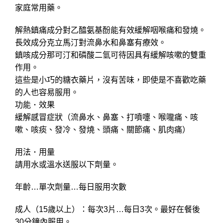
家庭常用藥。
解熱鎮痛成分對乙醯氨基酚能有效緩解咽喉痛和發燒。
長效成分克立馬汀對流鼻水和鼻塞有療效。
鎮咳成分那可汀和磷酸二氫可待因具有緩解咳嗽的雙重
作用。
這些是小巧的糖衣藥片，沒有苦味，即使是不喜歡吃藥
的人也容易服用。
功能 ･ 效果
緩解感冒症狀（流鼻水、鼻塞、打噴嚏、喉嚨痛、咳
嗽、咳痰、發冷、發燒、頭痛、關節痛、肌肉痛）
用法 ･ 用量
請用水或溫水送服以下劑量。
年齡…單次劑量…每日服用次數
成人（15歲以上）：每次3片…每日3次。最好在餐後
30分鐘內服用。