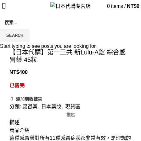
0
items
/
NT$
0
售罄
SEARCH
Click to enlarge
Start typing to see posts you are looking for.
【日本代購】第一三共 新Lulu-A錠 綜合感
冒藥 45粒
NT$
400
已售完
添加到收藏夾
分類:
感冒藥
,
日本藥妝
,
現貨區
描述
描述
商品介紹
這種感冒藥對所有11種感冒症狀都非常有效，是理想的