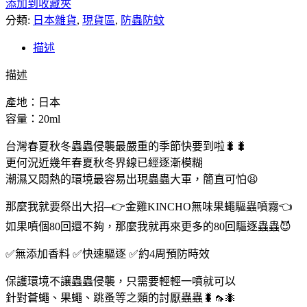
添加到收藏夾
分類:
日本雜貨
,
現貨區
,
防蟲防蚊
描述
描述
產地：日本
容量：20ml
台灣春夏秋冬蟲蟲侵襲最嚴重的季節快要到啦🐛🐛
更何況近幾年春夏秋冬界線已經逐漸模糊
潮濕又悶熱的環境最容易出現蟲蟲大軍，簡直可怕😫
那麼我就要祭出大招─👉金雞KINCHO無味果蠅驅蟲噴霧👈
如果噴個80回還不夠，那麼我就再來更多的80回驅逐蟲蟲😈
✅無添加香料 ✅快速驅逐 ✅約4周預防時效
保護環境不讓蟲蟲侵襲，只需要輕輕一噴就可以
針對蒼蠅、果蠅、跳蚤等之類的討厭蟲蟲🐛🦟🐜