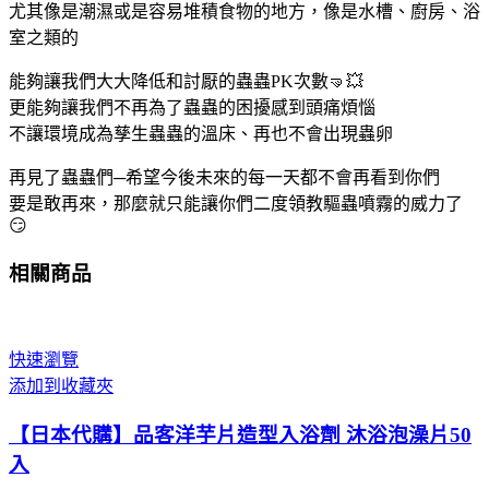
尤其像是潮濕或是容易堆積食物的地方，像是水槽、廚房、浴
室之類的
能夠讓我們大大降低和討厭的蟲蟲PK次數🤜💥
更能夠讓我們不再為了蟲蟲的困擾感到頭痛煩惱
不讓環境成為孳生蟲蟲的溫床、再也不會出現蟲卵
再見了蟲蟲們─希望今後未來的每一天都不會再看到你們
要是敢再來，那麼就只能讓你們二度領教驅蟲噴霧的威力了
😏
相關商品
快速瀏覽
添加到收藏夾
【日本代購】品客洋芋片造型入浴劑 沐浴泡澡片50
入