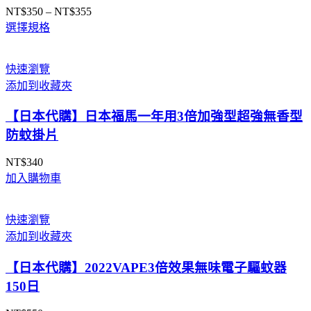
NT$
350
–
NT$
355
價
選擇規格
格
範
圍：
快速瀏覽
NT$350
添加到收藏夾
到
NT$355
【日本代購】日本福馬一年用3倍加強型超強無香型
防蚊掛片
NT$
340
加入購物車
快速瀏覽
添加到收藏夾
【日本代購】2022VAPE3倍效果無味電子驅蚊器
150日