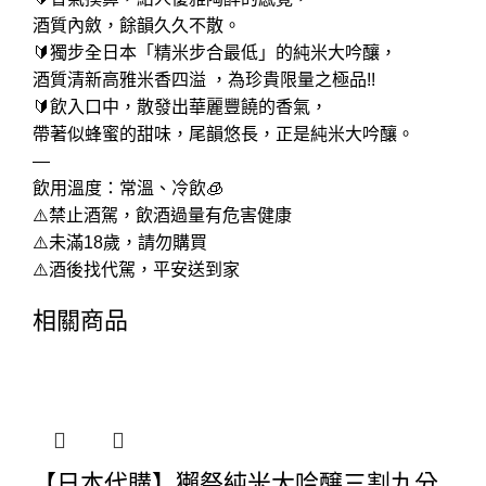
酒質內斂，餘韻久久不散。
🔰獨步全日本「精米步合最低」的純米大吟釀，
酒質清新高雅米香四溢 ，為珍貴限量之極品!!
🔰飲入口中，散發出華麗豐饒的香氣，
帶著似蜂蜜的甜味，尾韻悠長，正是純米大吟釀。
—
飲用溫度：常溫、冷飲🧊
⚠️禁止酒駕，飲酒過量有危害健康
⚠️未滿18歲，請勿購買
⚠️酒後找代駕，平安送到家
相關商品
【日本代購】獺祭純米大吟醸三割九分