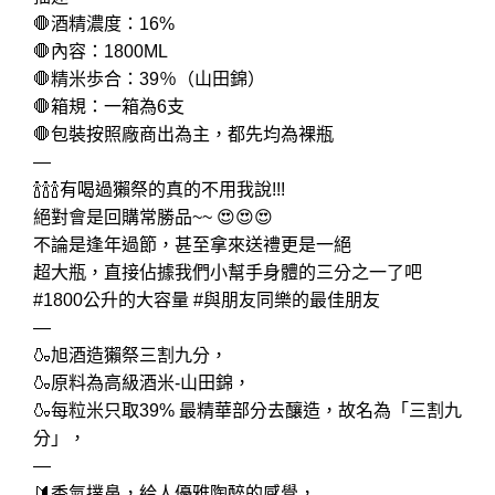
🛑酒精濃度：16%
🛑內容：1800ML
🛑精米歩合：39％（山田錦）
🛑箱規：一箱為6支
🛑包裝按照廠商出為主，都先均為裸瓶
—
🍾🍾🍾有喝過獺祭的真的不用我說!!!
絕對會是回購常勝品~~ 😍😍😍
不論是逢年過節，甚至拿來送禮更是一絕
超大瓶，直接佔據我們小幫手身體的三分之一了吧
#1800公升的大容量 #與朋友同樂的最佳朋友
—
🍶旭酒造獺祭三割九分，
🍶原料為高級酒米-山田錦，
🍶每粒米只取39% 最精華部分去釀造，故名為「三割九
分」，
—
🔰香氣撲鼻，給人優雅陶醉的感覺，