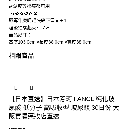
✔️濕疹等搔癢都可用
-🦟🚫🦟🚫🦟🚫
還等什麼呢趕快底下留言＋1
趕緊預購起來🎉🎉🎉
商品尺寸：
高度103.0cm ×長度38.0cm ×寬度38.0cm
相關商品
【日本直送】日本芳珂 FANCL 純化玻
尿酸 低分子 高吸收型 玻尿酸 30日份 大
阪實體藥妝店直送