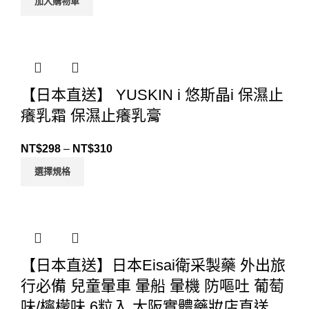
加入購物車
【日本直送】 YUSKIN i 悠斯晶i 保濕止
癢乳霜 保濕止癢乳膏
NT$
298
–
NT$
310
選擇規格
【日本直送】日本Eisai衛采製藥 外出旅
行必備 兒童暈車 暈船 暈機 防嘔吐 葡萄
味/檸檬味 6粒入 大阪實體藥妝店直送