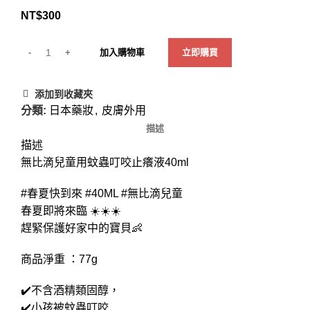
NT$
300
加入購物車
立即購買
添加到收藏夾
分類:
日本藥妝
,
皮膚外用
描述
描述
無比滴兒童用蚊蟲叮咬止癢液40ml
#春夏快到來 #40ML #無比滴兒童
春夏即將來臨 ☀️☀️☀️
趕緊保護好家中的寶貝👶
商品淨重 ：77g
✔️不含酒精類固醇，
✔️小孩被蚊蟲叮咬