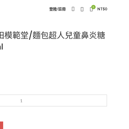
0
登陸/註冊
NT$
0
田模範堂/麵包超人兒童鼻炎糖
l