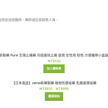
服用並諮詢醫師、藥師或註冊銷售人員。
新製藥 Pure 生理止痛藥 月經速效止痛 退燒 女性用 粉色 方便攜帶小盒
NT$
125
加入購物車
【日本直送】zeria新藥製藥 植物性便祕藥 乳酸菌便祕藥
NT$
925
–
NT$
990
選擇規格