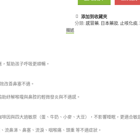
添加到收藏夾
分類:
感冒藥
,
日本藥妝
,
止咳化痰
,
描述
應，幫助孩子呼吸更順暢。
有效改善鼻塞不適。
協助紓解喉嚨與鼻腔的輕微發炎與不適感。
咖啡因與四大過敏原（蛋、牛奶、小麥、大豆），不影響睡眠，更適合敏
噴嚏、流鼻涕、鼻塞、流淚、咽喉痛、頭重 等不適症狀。