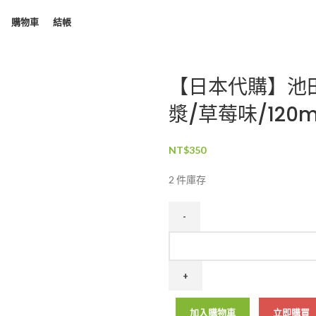
購物車
結帳
【日本代購】池
漿/草莓味/120m
NT$
350
2 件庫存
加入購物車
立即購買