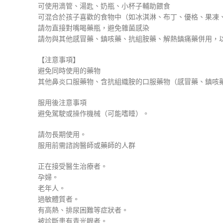
可使用滴管、湯匙、奶瓶、小杯子輔助餵食
可混合於孩子喜歡的食物中​（如冰淇淋、布丁、優格、果凍
請勿直接對嘴喝藥瓶，避免雜菌感染
請勿與其他感冒藥、鎮咳藥、抗組胺藥、解熱鎮痛藥併用，
【注意事項】
避免同時使用的藥物
其他鼻炎口服藥物、含抗組織胺的口服藥物（感冒藥、鎮咳
服用後注意事項
避免駕駛或操作機械（可能嗜睡）。
請勿長期使用。
服用前需諮詢醫師或藥師的人群
正在接受醫生治療者。
孕婦。
老年人。
過敏體質者。
有高熱、排尿困難等症狀者。
被診斷患有青光眼者。