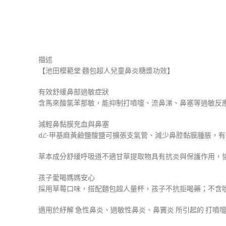
描述
【池田模範堂 麵包超人兒童鼻炎糖漿功效】
有效舒緩鼻部過敏症狀
含馬來酸氯苯那敏，能抑制打噴嚏、流鼻涕、鼻塞等過敏反
​減輕鼻黏膜充血與鼻塞
​d𝓛-甲基麻黃鹼鹽酸鹽可擴張支氣管、減少鼻腔黏膜腫脹，
草本成分舒緩呼吸道不適​甘草提取物具有抗炎與保護作用，
孩子愛喝媽媽安心
採用草莓口味，搭配麵包超人量杯，孩子不抗拒喝藥；不含
適用於紓解 ​急性鼻炎、過敏性鼻炎、鼻竇炎 所引起的 ​打