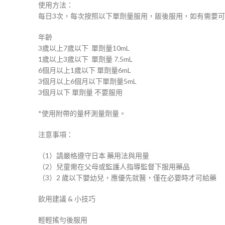
使用方法：
每日3次，每次按照以下單劑量服用，飯後服用，如有需要可
年齡
3歲以上7歲以下 單劑量10mL
1歲以上3歲以下 單劑量 7.5mL
6個月以上1歲以下 單劑量6mL
3個月以上6個月以下單劑量5mL
3個月以下 單劑量 不要服用
*使用附帶的量杯測量劑量。
注意事項：
（1）請嚴格遵守日本 藥用法與用量
（2）兒童需在父母或監護人指導監督下服用藥品
（3）2 歲以下嬰幼兒，應優先就醫，僅在必要時才可給藥
飲用建議 & 小技巧
輕輕搖勻後服用