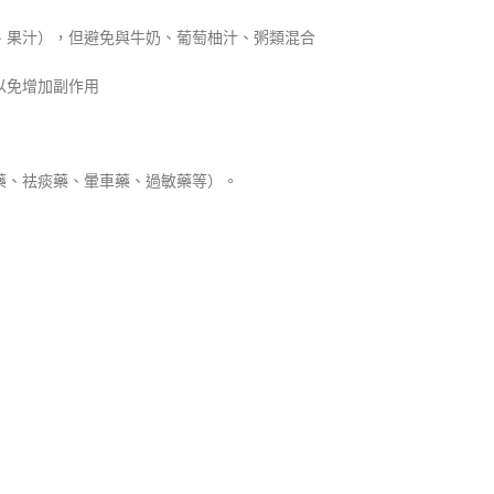
、果汁），但避免與牛奶、葡萄柚汁、粥類混合
以免增加副作用
藥、祛痰藥、暈車藥、過敏藥等）。