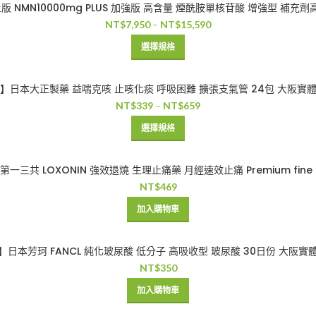
NMN10000mg PLUS 加強版 高含量 煙酰胺單核苷酸 增強型 補充
NT$
7,950
–
NT$
15,590
選擇規格
】日本大正製藥 益喘克咳 止咳化痰 呼吸困難 擴張支氣管 24包 大阪實
NT$
339
–
NT$
659
選擇規格
三共 LOXONIN 強效退燒 生理止痛藥 月經速效止痛 Premium fine
NT$
469
加入購物車
日本芳珂 FANCL 純化玻尿酸 低分子 高吸收型 玻尿酸 30日份 大阪
NT$
350
加入購物車