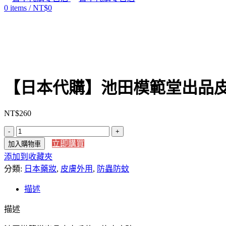
0
items
/
NT$
0
Click to enlarge
【日本代購】池田模範堂出品皮
NT$
260
【日
立即購買
加入購物車
本
添加到收藏夾
代
分類:
購】
日本藥妝
,
皮膚外用
,
防蟲防蚊
池
描述
田
模
描述
範