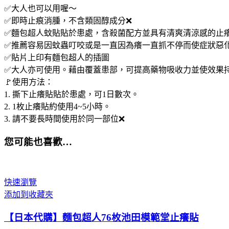
✅大人也可以用喔～
✅即時止痕消腫，不含類固醇成分❌
✅麵包超人蚊貼貼於患處，含殺菌配方並具有清爽清涼感的止
✅推薦容易因蚊蟲叮咬或是一直因為癢一直抓不停而使症狀惡
✅貼片上印有麵包超人的插圖
✅大人亦可使用。藉由覆蓋患部，可提高藥物吸收力並使效果
🚩使用方法：
1. 撕下止癢貼貼於患處，可1日數次。
2. 1枚止癢貼約使用4~5小時。
3. 請不要長時間使用於同一部位❌
您可能也喜歡…
快速瀏覽
添加到收藏夾
【日本代購】麵包超人76枚池田模範堂止癢貼