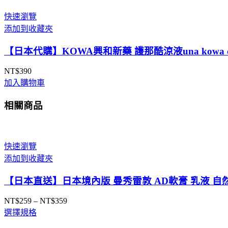
快速瀏覽
添加到收藏夾
【日本代購】KOWA興和新藥 護那酷涼液una kowa 
NT$
390
加入購物車
相關商品
快速瀏覽
添加到收藏夾
【日本直送】日本境內版 曼秀雷敦 AD軟膏 乳液 自
NT$
259
–
NT$
359
價
選擇規格
格
範