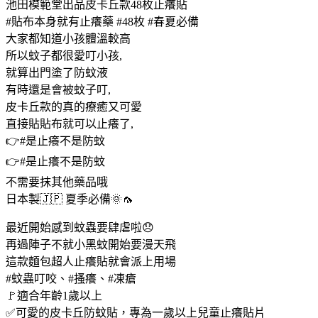
池田模範堂出品皮卡丘款48枚止癢貼
堂
#貼布本身就有止癢藥 #48枚 #春夏必備
出
大家都知道小孩體溫較高
品
所以蚊子都很愛叮小孩,
皮
就算出門塗了防蚊液
卡
有時還是會被蚊子叮,
丘
皮卡丘款的真的療癒又可愛
款
48
直接貼貼布就可以止癢了,
枚
👉#是止癢不是防蚊
止
👉#是止癢不是防蚊
癢
不需要抹其他藥品哦
貼
日本製🇯🇵 夏季必備🌞🦟
數
量
最近開始感到蚊蟲要肆虐啦😞
再過陣子不就小黑蚊開始要漫天飛
這款麵包超人止癢貼就會派上用場
#蚊蟲叮咬、#搔癢、#凍瘡
🚩適合年齡1歲以上
✅可愛的皮卡丘防蚊貼，專為一歲以上兒童止癢貼片