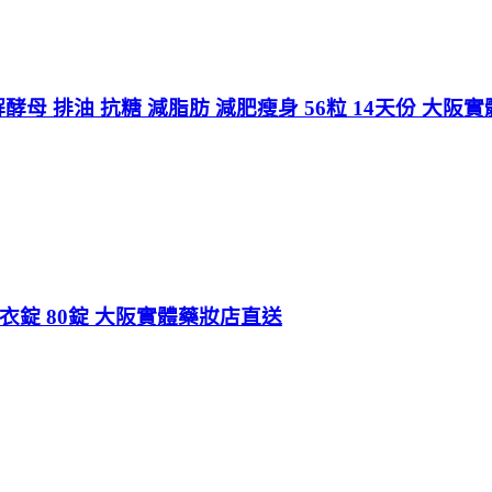
解酵母 排油 抗糖 減脂肪 減肥瘦身 56粒 14天份 大阪
用 糖衣錠 80錠 大阪實體藥妝店直送