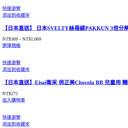
圍：
快速瀏覽
NT$259
添加到收藏夾
到
NT$359
【日本直送】 日本SVELTY絲蓓緹PAKKUN 3倍分
NT$
369
–
NT$
1,069
價
選擇規格
格
範
圍：
快速瀏覽
NT$369
添加到收藏夾
到
NT$1,069
【日本直送】Eisai衛采 俏正美Chocola BB 兒童
NT$
275
加入購物車
快速瀏覽
添加到收藏夾