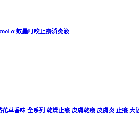
cool α 蚊蟲叮咬止癢消炎液
然花草香味 全系列 乾燥止癢 皮膚乾癢 皮膚炎 止癢 