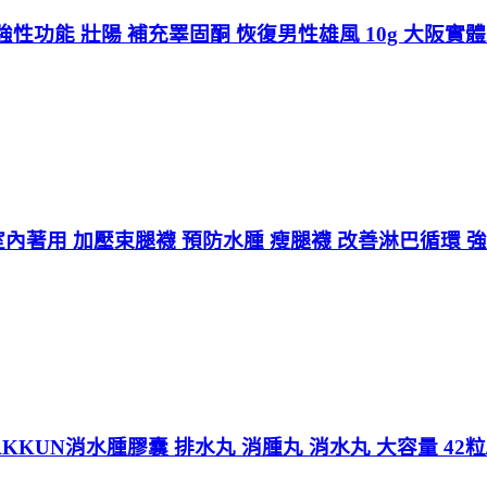
性功能 壯陽 補充睪固酮 恢復男性雄風 10g 大阪實
LK 室內著用 加壓束腿襪 預防水腫 瘦腿襪 改善淋巴循環 
KKUN消水腫膠囊 排水丸 消腫丸 消水丸 大容量 42粒/