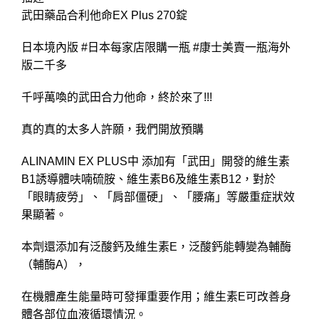
武田藥品合利他命EX Plus 270錠
日本境內版 #日本每家店限購一瓶 #康士美賣一瓶海外
版二千多
千呼萬喚的武田合力他命，終於來了!!!
真的真的太多人許願，我們開放預購
ALINAMIN EX PLUS中 添加有「武田」開發的維生素
B1誘導體呋喃硫胺、維生素B6及維生素B12，對於
「眼睛疲勞」、「肩部僵硬」、「腰痛」等嚴重症狀效
果顯著。
本劑還添加有泛酸鈣及維生素E，泛酸鈣能轉變為輔酶
（輔酶A），
在機體產生能量時可發揮重要作用；維生素E可改善身
體各部位血液循環情況。