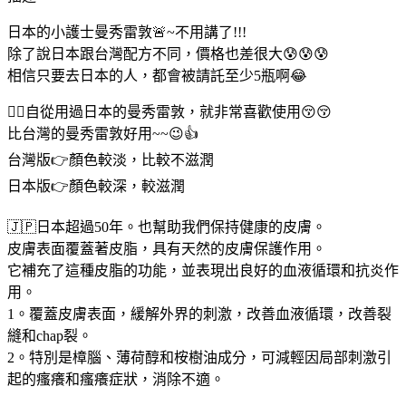
日本的小護士曼秀雷敦🚨~不用講了!!!
除了說日本跟台灣配方不同，價格也差很大😰😰😰
相信只要去日本的人，都會被請託至少5瓶啊😂
🙋‍♀自從用過日本的曼秀雷敦，就非常喜歡使用😚😚
比台灣的曼秀雷敦好用~~😉👍
台灣版👉顏色較淡，比較不滋潤
日本版👉顏色較深，較滋潤
🇯🇵日本超過50年。也幫助我們保持健康的皮膚。
皮膚表面覆蓋著皮脂，具有天然的皮膚保護作用。
它補充了這種皮脂的功能，並表現出良好的血液循環和抗炎作
用。
1。覆蓋皮膚表面，緩解外界的刺激，改善血液循環，改善裂
縫和chap裂。
2。特別是樟腦、薄荷醇和桉樹油成分，可減輕因局部刺激引
起的瘙癢和瘙癢症狀，消除不適。