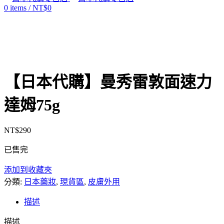
0
items
/
NT$
0
售罄
Click to enlarge
【日本代購】曼秀雷敦面速力
達姆75g
NT$
290
已售完
添加到收藏夾
分類:
日本藥妝
,
現貨區
,
皮膚外用
描述
描述