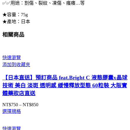
✅✅用途：割傷、裂紋、凍傷、瘙癢…等
★容量：75g
★產地：日本
相關商品
快速瀏覽
添加到收藏夾
【日本直送】預訂商品 feat.Bright C 液態膠囊x晶球
技術 美白 淡斑 透明感 緩慢釋放型態 60粒裝 大阪實
體藥妝店直送
NT$
750
–
NT$
850
價
選擇規格
格
範
圍：
快速瀏覽