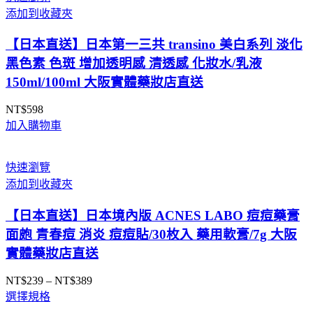
NT$750
添加到收藏夾
到
NT$850
【日本直送】日本第一三共 transino 美白系列 淡化
黑色素 色斑 增加透明感 清透感 化妝水/乳液
150ml/100ml 大阪實體藥妝店直送
NT$
598
加入購物車
快速瀏覽
添加到收藏夾
【日本直送】日本境內版 ACNES LABO 痘痘藥膏
面皰 青春痘 消炎 痘痘貼/30枚入 藥用軟膏/7g 大阪
實體藥妝店直送
NT$
239
–
NT$
389
價
選擇規格
格