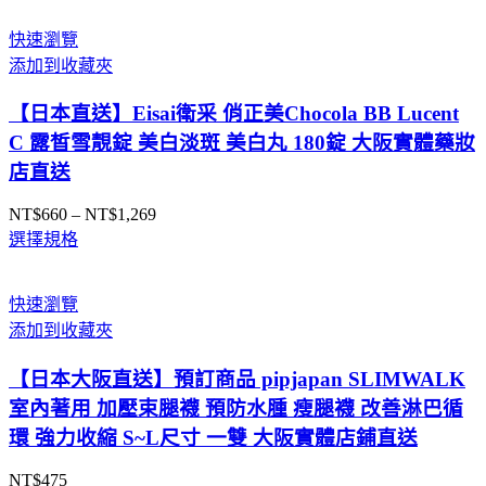
範
圍：
快速瀏覽
NT$239
添加到收藏夾
到
NT$389
【日本直送】Eisai衛采 俏正美Chocola BB Lucent
C 露皙雪靚錠 美白淡斑 美白丸 180錠 大阪實體藥妝
店直送
NT$
660
–
NT$
1,269
價
選擇規格
格
範
圍：
快速瀏覽
NT$660
添加到收藏夾
到
NT$1,269
【日本大阪直送】預訂商品 pipjapan SLIMWALK
室內著用 加壓束腿襪 預防水腫 瘦腿襪 改善淋巴循
環 強力收縮 S~L尺寸 一雙 大阪實體店鋪直送
NT$
475