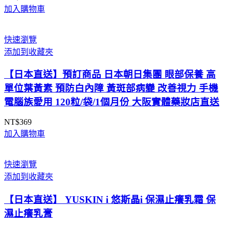
加入購物車
快速瀏覽
添加到收藏夾
【日本直送】預訂商品 日本朝日集團 眼部保養 高
單位葉黃素 預防白內障 黃斑部病變 改善視力 手機
電腦族愛用 120粒/袋/1個月份 大阪實體藥妝店直送
NT$
369
加入購物車
快速瀏覽
添加到收藏夾
【日本直送】 YUSKIN i 悠斯晶i 保濕止癢乳霜 保
濕止癢乳膏