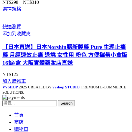
NT$
298
–
NT$
310
價
選擇規格
格
範
圍：
快速瀏覽
NT$298
添加到收藏夾
到
NT$310
【日本直送】日本Norshin腦新製藥 Pure 生理止痛
藥 月經速效止痛 退燒 女性用 粉色 方便攜帶小盒版
16錠/盒 大阪實體藥妝店直送
NT$
125
加入購物車
VVSHOP
2025 CREATED BY
vvshop STUDIO
. PREMIUM E-COMMERCE
SOLUTIONS.
Search
首頁
商店
購物車