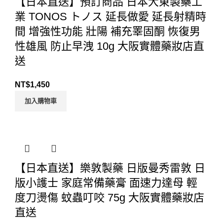
【日本直送】預訂商品 日本大東製藥工
業 TONOS トノス 延長做愛 延長射精時
間 增強性功能 壯陽 補充睪固酮 恢復男
性雄風 防止早洩 10g 大阪實體藥妝店直
送
NT$
1,450
加入購物車
【日本直送】樂敦製藥 日版曼秀雷敦 日
版小護士 家庭常備藥膏 面速力達母 輕
度刀燙傷 蚊蟲叮咬 75g 大阪實體藥妝店
直送