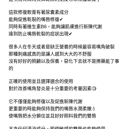
這款修復軟膏有著尿囊素成分
能夠促進乾裂的嘴唇修復✔
同時有著維生素B6，能夠讓肌膚進行新陳代謝
達到防止嘴唇乾裂的症狀出現✔
很多人在冬天或者是缺乏營養的時候最容易嘴角破裂
那種刺痛感真的是讓人感到大大的不舒服
沒有好好的照顧以及保養，惡化下去就不是擦藥能了事
的
正確的使用並且選擇適合的使用
對於改善嘴角發炎是十分重要的考量因素🧐
它不僅僅能夠修復以及促進新陳代謝
更重要的時能夠保持我們的嘴唇水潤柔嫩💧
使嘴唇把水分鎖住並且好好照料我們的雙唇
不含任何清涼成分，即使敏感的雙唇也能夠使用